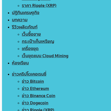
ราคา Ripple (XRP)
ปฏิทินเศรษฐกิจ
บทความ
รีวิวผลิตภัณฑ์
เว็บซื้อขาย
กระเป๋าเก็บเหรียญ
เครื่องขุด
เว็บขุดแบบ Cloud Mining
ห้องเรียน
ข่าวคริปโตเคอเรนซี่
ข่าว Bitcoin
ข่าว Ethereum
ข่าว Binance Coin
ข่าว Dogecoin
ข่าว Ripple (XRP)