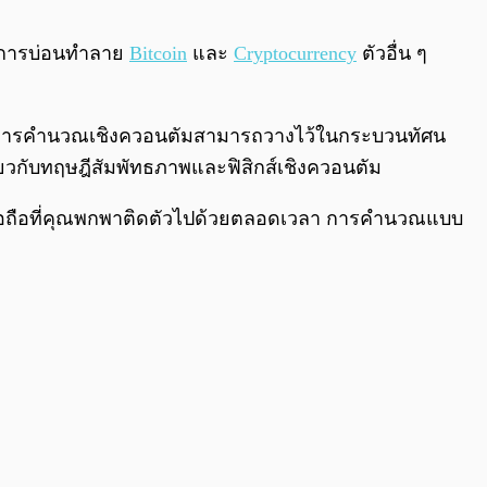
0:00
/
0:00
็นการบ่อนทำลาย
Bitcoin
และ
Cryptocurrency
ตัวอื่น ๆ
ชิง การคำนวณเชิงควอนตัมสามารถวางไว้ในกระบวนทัศน
กี่ยวกับทฤษฎีสัมพัทธภาพและฟิสิกส์เชิงควอนตัม
์มือถือที่คุณพกพาติดตัวไปด้วยตลอดเวลา การคำนวณแบบ