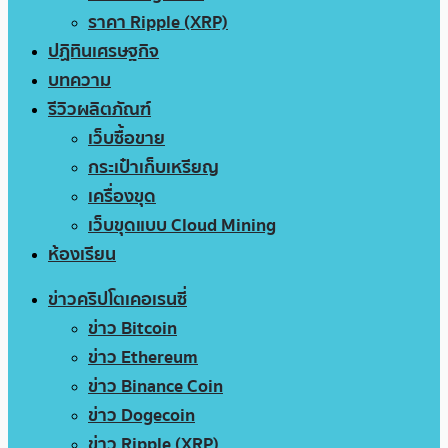
ราคา Ripple (XRP)
ปฏิทินเศรษฐกิจ
บทความ
รีวิวผลิตภัณฑ์
เว็บซื้อขาย
กระเป๋าเก็บเหรียญ
เครื่องขุด
เว็บขุดแบบ Cloud Mining
ห้องเรียน
ข่าวคริปโตเคอเรนซี่
ข่าว Bitcoin
ข่าว Ethereum
ข่าว Binance Coin
ข่าว Dogecoin
ข่าว Ripple (XRP)