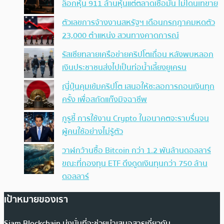
ล็อกหุ้น 911 ล้านหุ้นแต่ตลาดเชื่อมั่น ไม่โดนเทขาย
ตัวเลขการจ้างงานสหรัฐฯ เดือนกรกฎาคมหดตัว
23,000 ตำแหน่ง สวนทางคาดการณ์
รัสเซียทลายเครือข่ายคริปโตเถื่อน หลังพบหลอก
เงินประชาชนส่งไปเป็นท่อน้ำเลี้ยงยูเครน
ญี่ปุ่นคุมเข้มคริปโต เสนอให้ชะลอการถอนเงินทุก
ครั้ง เพื่อสกัดแก๊งมิจฉาชีพ
กูรูชี้ การใช้งาน Crypto ในอนาคตจะราบรื่นจน
ผู้คนใช้อย่างไม่รู้ตัว
วาฬกว้านซื้อ Bitcoin กว่า 1.2 พันล้านดอลลาร์
ขณะที่กองทุน ETF ดึงดูดเงินทุนกว่า 750 ล้าน
ดอลลาร์
เป้าหมายของเรา
Siam Blockchain มุ่งมั่นที่จะช่วยนำเสนอสารเกี่ยวกับ