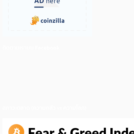
ติดตามเราบน Facebook
สภาวะตลาด (ความกลัว vs ความโลภ)