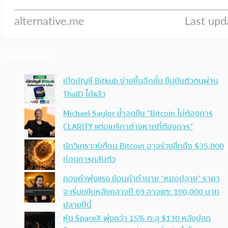
ประเด็นล่าสุด
เปิดบัญชี Bitkub ง่ายขึ้นอีกขั้น ยืนยันตัวตนผ่าน
ThaID ได้แล้ว
Michael Saylor ย้ำจุดยืน “Bitcoin ไม่ต้องการ
CLARITY แต่อเมริกาต่างหากที่ต้องการ”
นักวิเคราะห์เตือน Bitcoin อาจร่วงลึกถึง $35,000
ก่อนการกลับตัว
ทองคำพุ่งแรง ย้อนคำทำนาย “หมอปลาย” ราคา
จะเริ่มขยับหลังกลางปี 69 อาจแตะ 100,000 บาท
ปลายปีนี้
หุ้น SpaceX พุ่งกว่า 15% ทะลุ $130 หลังปลด