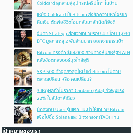
Coldcard ลุกลามสู่อุปกรณ์คริปโทฯ ในบ้าน
เหยื่อ Coldcard ใช้ Bitcoin ส่งข้อความหาโจรขอ
คืนเงิน ตัดพ้อชีวิตโอนกลับมาสักนิดก็ยังดี
จับตา Strategy ส่อแววเทขายรอบ 4 ? โอน 1,030
BTC มูลค่าทะลุ 2 พันล้านบาท ออกจากกระเป๋า
Bitcoin ทรงตัว $64,000 สวนทางหุ้นสหรัฐฯ ATH
หลังข้อตกลงฮอร์มุซใกล้ยุติ
S&P 500 ทำจุดสูงสุดใหม่ แต่ Bitcoin ไม่ตาม
ตลาดเปลี่ยน หรือ คนเปลี่ยน?
3 เหตุผลทำไมราคา Cardano (Ada) ถึงพุ่งแรง
22% ในสัปดาห์เดียว
นักลงทุน Uber รุ่นแรก แนะนำให้เทขาย Bitcoin
เพื่อไปซื้อ Solana และ Bittensor (TAO) แทน
เป้าหมายของเรา