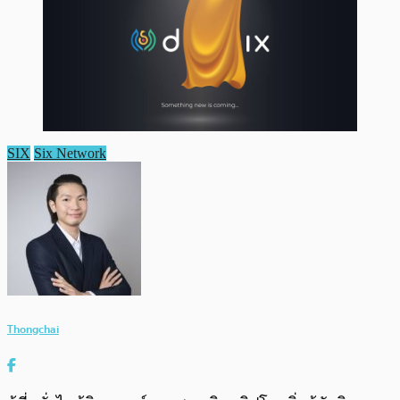
SIX
Six Network
Thongchai