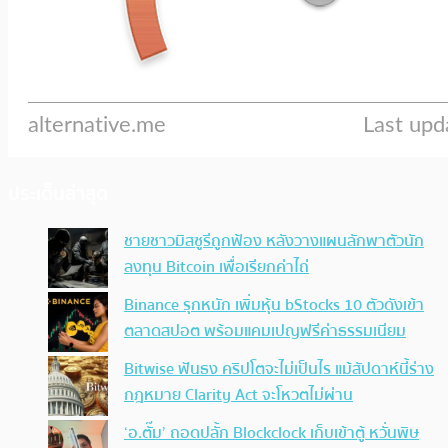
ประเด็นล่าสุด
ชายชาวมิสซูรีถูกฟ้อง หลังวางแผนลักพาตัวนัก
ลงทุน Bitcoin เพื่อเรียกค่าไถ่
Binance รุกหนัก เพิ่มหุ้น bStocks 10 ตัวดังเข้า
ตลาดสปอต พร้อมแคมเปญฟรีค่าธรรมเนียม
Bitwise ฟันธง คริปโตจะไม่เป็นไร แม้สัปดาห์นี้ร่าง
กฎหมาย Clarity Act จะโหวตไม่ผ่าน
‘อ.ตั๊ม’ ถอดปลั้ก Blockclock เก็บเข้าตู้ หวั่นพิษ