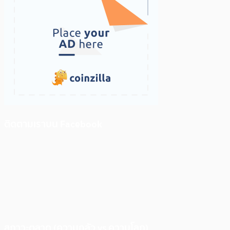
ติดตามเราบน Facebook
สภาวะตลาด (ความกลัว vs ความโลภ)