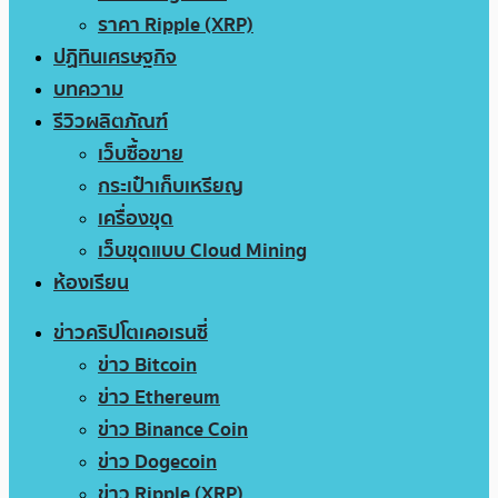
ราคา Ripple (XRP)
ปฏิทินเศรษฐกิจ
บทความ
รีวิวผลิตภัณฑ์
เว็บซื้อขาย
กระเป๋าเก็บเหรียญ
เครื่องขุด
เว็บขุดแบบ Cloud Mining
ห้องเรียน
ข่าวคริปโตเคอเรนซี่
ข่าว Bitcoin
ข่าว Ethereum
ข่าว Binance Coin
ข่าว Dogecoin
ข่าว Ripple (XRP)