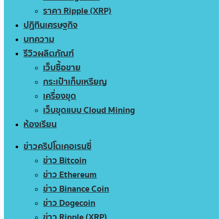
ราคา Ripple (XRP)
ปฏิทินเศรษฐกิจ
บทความ
รีวิวผลิตภัณฑ์
เว็บซื้อขาย
กระเป๋าเก็บเหรียญ
เครื่องขุด
เว็บขุดแบบ Cloud Mining
ห้องเรียน
ข่าวคริปโตเคอเรนซี่
ข่าว Bitcoin
ข่าว Ethereum
ข่าว Binance Coin
ข่าว Dogecoin
ข่าว Ripple (XRP)