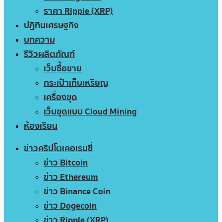
ราคา Ripple (XRP)
ปฏิทินเศรษฐกิจ
บทความ
รีวิวผลิตภัณฑ์
เว็บซื้อขาย
กระเป๋าเก็บเหรียญ
เครื่องขุด
เว็บขุดแบบ Cloud Mining
ห้องเรียน
ข่าวคริปโตเคอเรนซี่
ข่าว Bitcoin
ข่าว Ethereum
ข่าว Binance Coin
ข่าว Dogecoin
ข่าว Ripple (XRP)