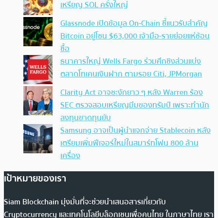
เหรียญ SOL ครั้งใหญ่
Glassnode เปิดข้อมูล On-Chain ชี้แนวรับสำคัญ
Bitcoin อยู่โซน $63,000 เจ้ามือ-รายย่อยแห่ช้อน
ซื้อ
ธนาคารใหญ่ Wells Fargo ร่วมศึกชิงส่วนแบ่ง
ตลาดโทเคนเงินฝาก ตามรอย Citi, JPMorgan
Clarity Act อาจชะงักยาว ๆ หลัง Warren ร้อง
SEC ตรวจสอบเหรียญมีมของทรัมป์ เพราะทำนัก
ลงทุนขาดทุนยับ
Samsung อาจเป็นผู้นำแจกจ่าย Stablecoin หลัง
เตรียมเพิ่มฟีเจอร์ใหม่ในสมาร์ทโฟน 800 ล้าน
เครื่อง
เป้าหมายของเรา
Siam Blockchain มุ่งมั่นที่จะช่วยนำเสนอสารเกี่ยวกับ
Cryptocurrency และเทคโนโลยีบล็อกเชนเพื่อคนไทย ในภาษาไทย เรา