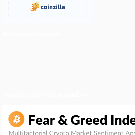
ติดตามเราบน Facebook
สภาวะตลาด (ความกลัว vs ความโลภ)