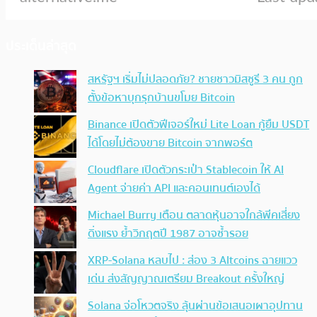
ประเด็นล่าสุด
สหรัฐฯ เริ่มไม่ปลอดภัย? ชายชาวมิสซูรี 3 คน ถูก
ตั้งข้อหาบุกรุกบ้านขโมย Bitcoin
Binance เปิดตัวฟีเจอร์ใหม่ Lite Loan กู้ยืม USDT
ได้โดยไม่ต้องขาย Bitcoin จากพอร์ต
Cloudflare เปิดตัวกระเป๋า Stablecoin ให้ AI
Agent จ่ายค่า API และคอนเทนต์เองได้
Michael Burry เตือน ตลาดหุ้นอาจใกล้พีคเสี่ยง
ดิ่งแรง ย้ำวิกฤตปี 1987 อาจซ้ำรอย
XRP-Solana หลบไป : ส่อง 3 Altcoins ฉายแวว
เด่น ส่งสัญญาณเตรียม Breakout ครั้งใหญ่
Solana จ่อโหวตจริง ลุ้นผ่านข้อเสนอเผาอุปทาน