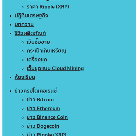
ราคา Ripple (XRP)
ปฏิทินเศรษฐกิจ
บทความ
รีวิวผลิตภัณฑ์
เว็บซื้อขาย
กระเป๋าเก็บเหรียญ
เครื่องขุด
เว็บขุดแบบ Cloud Mining
ห้องเรียน
ข่าวคริปโตเคอเรนซี่
ข่าว Bitcoin
ข่าว Ethereum
ข่าว Binance Coin
ข่าว Dogecoin
ข่าว Ripple (XRP)