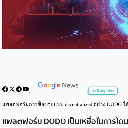
ฟังสรุปข่าว
พร้อมเล่น
แพลตฟอร์มการซื้อขายแบบ decentralized อย่าง DODO ได้
แพลตฟอร์ม DODO เป็นเหยื่อในการโดนแฮ