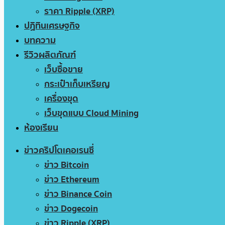
ราคา Ripple (XRP)
ปฏิทินเศรษฐกิจ
บทความ
รีวิวผลิตภัณฑ์
เว็บซื้อขาย
กระเป๋าเก็บเหรียญ
เครื่องขุด
เว็บขุดแบบ Cloud Mining
ห้องเรียน
ข่าวคริปโตเคอเรนซี่
ข่าว Bitcoin
ข่าว Ethereum
ข่าว Binance Coin
ข่าว Dogecoin
ข่าว Ripple (XRP)