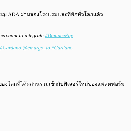
0:00
/
0:00
หรียญ ADA ผ่านจองโรงแรมและที่พักทั่วโลกแล้ว
 merchant to integrate
#BinancePay
@Cardano
@emurgo_io
#Cardano
แรกของโลกที่ได้ผสานรวมเข้ากับฟีเจอร์ใหม่ของแพลตฟอร์ม