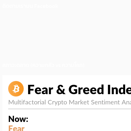
ติดตามเราบน Facebook
สภาวะตลาด (ความกลัว vs ความโลภ)