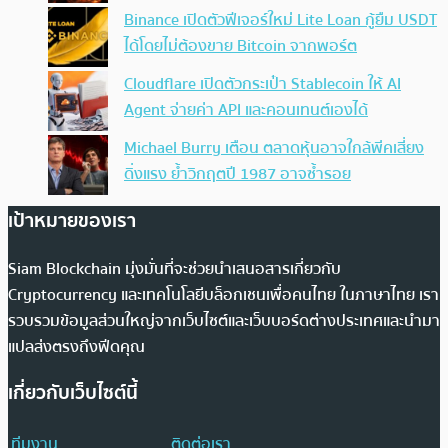
Binance เปิดตัวฟีเจอร์ใหม่ Lite Loan กู้ยืม USDT
ได้โดยไม่ต้องขาย Bitcoin จากพอร์ต
Cloudflare เปิดตัวกระเป๋า Stablecoin ให้ AI
Agent จ่ายค่า API และคอนเทนต์เองได้
Michael Burry เตือน ตลาดหุ้นอาจใกล้พีคเสี่ยง
ดิ่งแรง ย้ำวิกฤตปี 1987 อาจซ้ำรอย
เป้าหมายของเรา
Siam Blockchain มุ่งมั่นที่จะช่วยนำเสนอสารเกี่ยวกับ
Cryptocurrency และเทคโนโลยีบล็อกเชนเพื่อคนไทย ในภาษาไทย เรา
รวบรวมข้อมูลส่วนใหญ่จากเว็บไซต์และเว็บบอร์ดต่างประเทศและนำมา
แปลส่งตรงถึงฟีดคุณ
เกี่ยวกับเว็บไซต์นี้
ทีมงาน
ติดต่อเรา