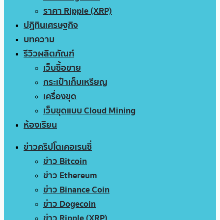
ราคา Ripple (XRP)
ปฏิทินเศรษฐกิจ
บทความ
รีวิวผลิตภัณฑ์
เว็บซื้อขาย
กระเป๋าเก็บเหรียญ
เครื่องขุด
เว็บขุดแบบ Cloud Mining
ห้องเรียน
ข่าวคริปโตเคอเรนซี่
ข่าว Bitcoin
ข่าว Ethereum
ข่าว Binance Coin
ข่าว Dogecoin
ข่าว Ripple (XRP)