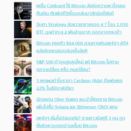
เหยื่อ Coldcard ใช้ Bitcoin ส่งข้อความหาโจรขอ
คืนเงิน ตัดพ้อชีวิตโอนกลับมาสักนิดก็ยังดี
จับตา Strategy ส่อแววเทขายรอบ 4 ? โอน 1,030
BTC มูลค่าทะลุ 2 พันล้านบาท ออกจากกระเป๋า
Bitcoin ทรงตัว $64,000 สวนทางหุ้นสหรัฐฯ ATH
หลังข้อตกลงฮอร์มุซใกล้ยุติ
S&P 500 ทำจุดสูงสุดใหม่ แต่ Bitcoin ไม่ตาม
ตลาดเปลี่ยน หรือ คนเปลี่ยน?
3 เหตุผลทำไมราคา Cardano (Ada) ถึงพุ่งแรง
22% ในสัปดาห์เดียว
นักลงทุน Uber รุ่นแรก แนะนำให้เทขาย Bitcoin
เพื่อไปซื้อ Solana และ Bittensor (TAO) แทน
สหรัฐฯ เริ่มไม่ปลอดภัย? ชายชาวมิสซูรี 3 คน ถูก
ตั้งข้อหาบุกรุกบ้านขโมย Bitcoin