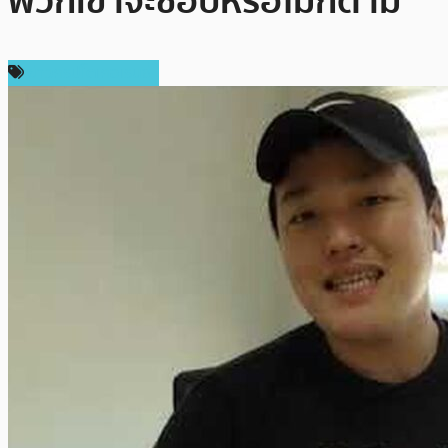
พวกเขาจะชอบหรือไม่ก็ตาม”
ข่าวคริปโตเคอเรนซี่