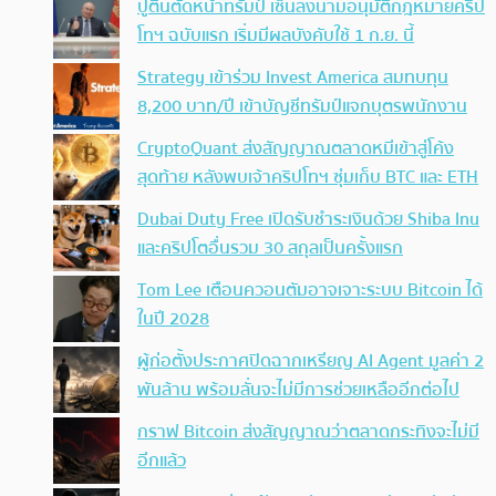
ปูตินตัดหน้าทรัมป์ เซ็นลงนามอนุมัติกฎหมายคริป
โทฯ ฉบับแรก เริ่มมีผลบังคับใช้ 1 ก.ย. นี้
Strategy เข้าร่วม Invest America สมทบทุน
8,200 บาท/ปี เข้าบัญชีทรัมป์แจกบุตรพนักงาน
CryptoQuant ส่งสัญญาณตลาดหมีเข้าสู่โค้ง
สุดท้าย หลังพบเจ้าคริปโทฯ ซุ่มเก็บ BTC และ ETH
Dubai Duty Free เปิดรับชำระเงินด้วย Shiba Inu
และคริปโตอื่นรวม 30 สกุลเป็นครั้งแรก
Tom Lee เตือนควอนตัมอาจเจาะระบบ Bitcoin ได้
ในปี 2028
ผู้ก่อตั้งประกาศปิดฉากเหรียญ AI Agent มูลค่า 2
พันล้าน พร้อมลั่นจะไม่มีการช่วยเหลืออีกต่อไป
กราฟ Bitcoin ส่งสัญญาณว่าตลาดกระทิงจะไม่มี
อีกแล้ว