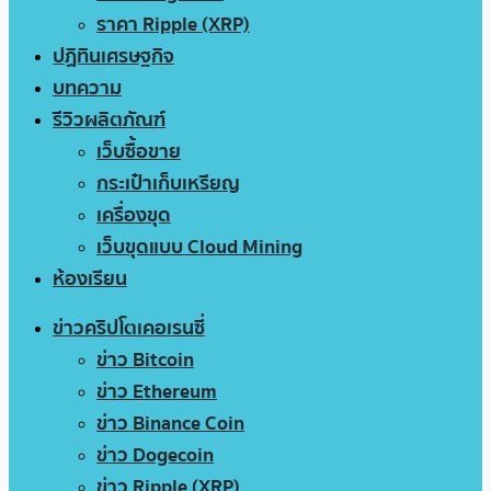
ราคา Ripple (XRP)
ปฏิทินเศรษฐกิจ
บทความ
รีวิวผลิตภัณฑ์
เว็บซื้อขาย
กระเป๋าเก็บเหรียญ
เครื่องขุด
เว็บขุดแบบ Cloud Mining
ห้องเรียน
ข่าวคริปโตเคอเรนซี่
ข่าว Bitcoin
ข่าว Ethereum
ข่าว Binance Coin
ข่าว Dogecoin
ข่าว Ripple (XRP)