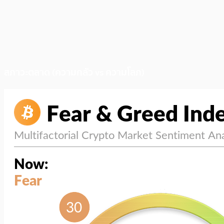
สภาวะตลาด (ความกลัว vs ความโลภ)