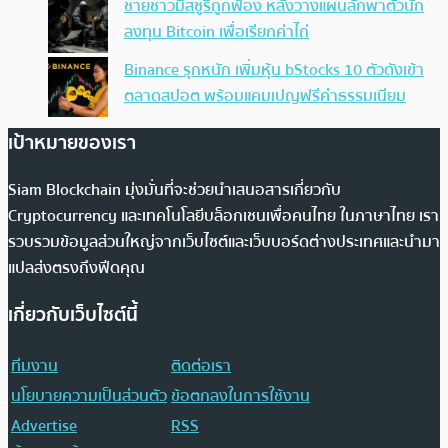
ชายชาวมิสซูรีถูกฟ้อง หลังวางแผนลักพาตัวนัก
ลงทุน Bitcoin เพื่อเรียกค่าไถ่
Binance รุกหนัก เพิ่มหุ้น bStocks 10 ตัวดังเข้า
ตลาดสปอต พร้อมแคมเปญฟรีค่าธรรมเนียม
เป้าหมายของเรา
Siam Blockchain มุ่งมั่นที่จะช่วยนำเสนอสารเกี่ยวกับ
Cryptocurrency และเทคโนโลยีบล็อกเชนเพื่อคนไทย ในภาษาไทย เรา
รวบรวมข้อมูลส่วนใหญ่จากเว็บไซต์และเว็บบอร์ดต่างประเทศและนำมา
แปลส่งตรงถึงฟีดคุณ
เกี่ยวกับเว็บไซต์นี้
ทีมงาน
ติดต่อเรา
นโยบายความเป็นส่วนตัว
ข้อตกลงในการใช้งาน
Advertise
RSS