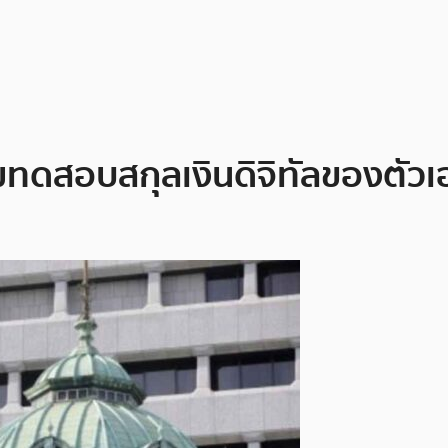
มทดสอบสกุลเงินดิจิทัลของตัวเ