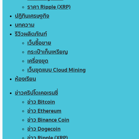
ราคา Ripple (XRP)
ปฏิทินเศรษฐกิจ
บทความ
รีวิวผลิตภัณฑ์
เว็บซื้อขาย
กระเป๋าเก็บเหรียญ
เครื่องขุด
เว็บขุดแบบ Cloud Mining
ห้องเรียน
ข่าวคริปโตเคอเรนซี่
ข่าว Bitcoin
ข่าว Ethereum
ข่าว Binance Coin
ข่าว Dogecoin
ข่าว Ripple (XRP)