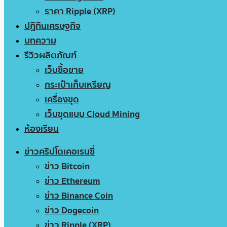
ราคา Ripple (XRP)
ปฏิทินเศรษฐกิจ
บทความ
รีวิวผลิตภัณฑ์
เว็บซื้อขาย
กระเป๋าเก็บเหรียญ
เครื่องขุด
เว็บขุดแบบ Cloud Mining
ห้องเรียน
ข่าวคริปโตเคอเรนซี่
ข่าว Bitcoin
ข่าว Ethereum
ข่าว Binance Coin
ข่าว Dogecoin
ข่าว Ripple (XRP)