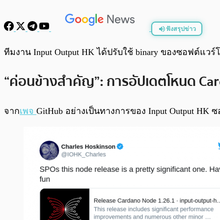
ฟังสรุปข่าว
พร้อมเล่น
ทีมงาน Input Output HK ได้ปรับใช้ binary ของซอฟต์แวร์โห
“ค่อนข้างสำคัญ”: การอัปเดตโหนด Car
จาก
เพจ
GitHub อย่างเป็นทางการของ Input Output HK ซอ