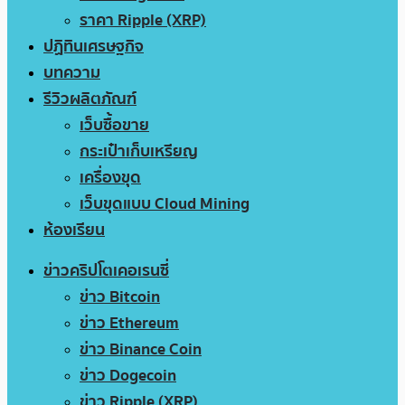
ราคา Ripple (XRP)
ปฏิทินเศรษฐกิจ
บทความ
รีวิวผลิตภัณฑ์
เว็บซื้อขาย
กระเป๋าเก็บเหรียญ
เครื่องขุด
เว็บขุดแบบ Cloud Mining
ห้องเรียน
ข่าวคริปโตเคอเรนซี่
ข่าว Bitcoin
ข่าว Ethereum
ข่าว Binance Coin
ข่าว Dogecoin
ข่าว Ripple (XRP)