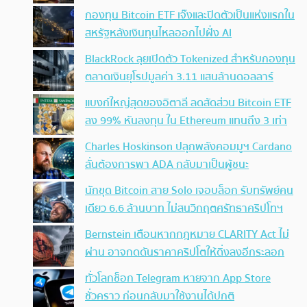
กองทุน Bitcoin ETF เจ๊งและปิดตัวเป็นแห่งแรกใน
สหรัฐหลังเงินทุนไหลออกไปฝั่ง AI
BlackRock ลุยเปิดตัว Tokenized สำหรับกองทุน
ตลาดเงินยุโรปมูลค่า 3.11 แสนล้านดอลลาร์
แบงก์ใหญ่สุดของอิตาลี ลดสัดส่วน Bitcoin ETF
ลง 99% หันลงทุน ใน Ethereum แทนถึง 3 เท่า
Charles Hoskinson ปลุกพลังคอมมูฯ Cardano
ลั่นต้องการพา ADA กลับมาเป็นผู้ชนะ
นักขุด Bitcoin สาย Solo เจอบล็อก รับทรัพย์คน
เดียว 6.6 ล้านบาท ไม่สนวิกฤตศรัทธาคริปโทฯ
Bernstein เตือนหากกฎหมาย CLARITY Act ไม่
ผ่าน อาจกดดันราคาคริปโตให้ดิ่งลงอีกระลอก
ทั่วโลกช็อก Telegram หายจาก App Store
ชั่วคราว ก่อนกลับมาใช้งานได้ปกติ