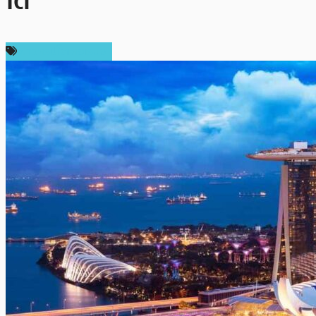
โต
ข่าวคริปโตเคอเรนซี่