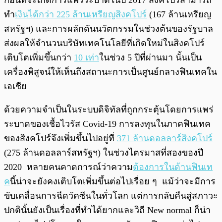
ก่อนที่จะเกิดการแพร่ระบาดในปี 2017 สิงคโปร์สามารถ
ทำ
เงินได้กว่า 225 ล้านเหรียญสิงคโปร์
(167 ล้านเหรียญ
สหรัฐฯ) และการผลักดันนวัตกรรมในช่วงต้นของรัฐบาล
ส่งผลให้จำนวนบริษัทเทคโนโลยีที่เกิดใหม่ในสิงคโปร์
เติบโตเพิ่มขึ้นกว่า
10 เท่า
ในช่วง 5 ปีที่ผ่านมา นั้นเป็น
เครื่องพิสูจน์ให้เห็นถึงสถานะการเป็นศูนย์กลางฟินเทคใน
เอเชีย
ด้วยความจำเป็นในระบบดิจิทัลที่ถูกกระตุ้นโดยการแพร่
ระบาดของเชื้อไวรัส Covid-19 การลงทุนในภาคฟินเทค
ของสิงคโปร์จึงเพิ่มขึ้นไปอยู่ที่
371 ล้านดอลลาร์สิงคโปร์
(275 ล้านดอลลาร์สหรัฐฯ) ในช่วงไตรมาสที่สองของปี
2020 หลายคนคาดการณ์ว่าความ
ต้องการในด้านฟินเท
ค
นี้น่าจะยังคงเติบโตเพิ่มขึ้นต่อไปเรื่อย ๆ แม้ว่าจะมีการ
ขับเคลื่อนการฉีดวัคซีนในทั่วโลก แต่การกลับคืนสู่สภาวะ
ปกตินั้นยังเป็นเรื่องที่ทำได้ยากและวิถี New normal ก็น่า