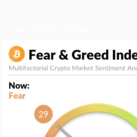
สภาวะตลาด (ความกลัว vs ความโลภ)