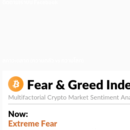
ติดตามเราบน Facebook
สภาวะตลาด (ความกลัว vs ความโลภ)