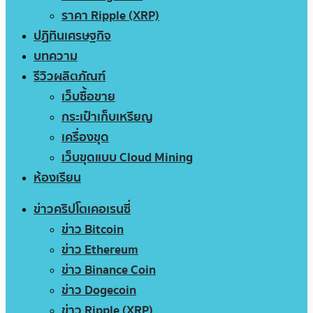
ราคา Ripple (XRP)
ปฏิทินเศรษฐกิจ
บทความ
รีวิวผลิตภัณฑ์
เว็บซื้อขาย
กระเป๋าเก็บเหรียญ
เครื่องขุด
เว็บขุดแบบ Cloud Mining
ห้องเรียน
ข่าวคริปโตเคอเรนซี่
ข่าว Bitcoin
ข่าว Ethereum
ข่าว Binance Coin
ข่าว Dogecoin
ข่าว Ripple (XRP)