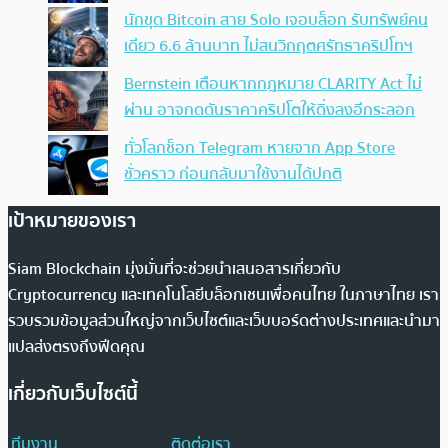
นักขุด Bitcoin สาย Solo เจอบล็อก รับทรัพย์คน
เดียว 6.6 ล้านบาท ไม่สนวิกฤตศรัทธาคริปโทฯ
Bernstein เตือนหากกฎหมาย CLARITY Act ไม่
ผ่าน อาจกดดันราคาคริปโตให้ดิ่งลงอีกระลอก
ทั่วโลกช็อก Telegram หายจาก App Store
ชั่วคราว ก่อนกลับมาใช้งานได้ปกติ
เป้าหมายของเรา
Siam Blockchain มุ่งมั่นที่จะช่วยนำเสนอสารเกี่ยวกับ
Cryptocurrency และเทคโนโลยีบล็อกเชนเพื่อคนไทย ในภาษาไทย เรา
รวบรวมข้อมูลส่วนใหญ่จากเว็บไซต์และเว็บบอร์ดต่างประเทศและนำมา
แปลส่งตรงถึงฟีดคุณ
เกี่ยวกับเว็บไซต์นี้
ทีมงาน
ติดต่อเรา