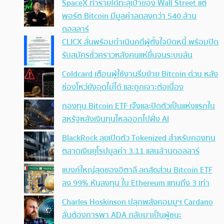
SpaceX ทำรายได้ทะลุเป้าของ Wall Street แต่
พอร์ต Bitcoin มีมูลค่าลดลงกว่า 540 ล้าน
ดอลลาร์
CLICX ลั่นพร้อมดำเนินคดีผู้ตั้งใจบิดหนี้ พร้อมปิด
รับสมัครชั่วคราวหลังคนแห่ยื่นจนระบบล้น
Coldcard เตือนผู้ใช้งานรีบย้าย Bitcoin ด่วน หลัง
ช่องโหว่ยังอุดไม่ได้ และถูกเจาะต่อเนื่อง
กองทุน Bitcoin ETF เจ๊งและปิดตัวเป็นแห่งแรกใน
สหรัฐหลังเงินทุนไหลออกไปฝั่ง AI
BlackRock ลุยเปิดตัว Tokenized สำหรับกองทุน
ตลาดเงินยุโรปมูลค่า 3.11 แสนล้านดอลลาร์
แบงก์ใหญ่สุดของอิตาลี ลดสัดส่วน Bitcoin ETF
ลง 99% หันลงทุน ใน Ethereum แทนถึง 3 เท่า
Charles Hoskinson ปลุกพลังคอมมูฯ Cardano
ลั่นต้องการพา ADA กลับมาเป็นผู้ชนะ