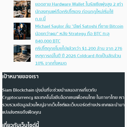
ยอดขาย Hardware Wallet ในรัสเซียพุ่งสูง 2 เท่า
นักลงทุนแห่ถือคริปโตเอง ก่อนกฎใหม่เริ่มใช้
ก.ย.นี้
Michael Saylor ลั่น “มีแค่ Satoshi ที่ขาย Bitcoin
น้อยกว่าผม” หลัง Strategy ถือ BTC ทะลุ
840,000 BTC
คริปโตถูกขโมยไปแล้วกว่า $1,200 ล้าน จาก 276
เหตุการณ์ในปี ปี 2026 Coldcard คิดเป็นสัดส่วน
10% จากทั้งหมด
เป้าหมายของเรา
Siam Blockchain มุ่งมั่นที่จะช่วยนำเสนอสารเกี่ยวกับ
Cryptocurrency และเทคโนโลยีบล็อกเชนเพื่อคนไทย ในภาษาไทย เรา
รวบรวมข้อมูลส่วนใหญ่จากเว็บไซต์และเว็บบอร์ดต่างประเทศและนำมา
แปลส่งตรงถึงฟีดคุณ
เกี่ยวกับเว็บไซต์นี้