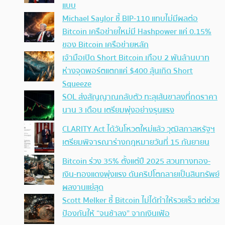
แบบ
Michael Saylor ชี้ BIP-110 แทบไม่มีผลต่อ
Bitcoin เครือข่ายใหม่มี Hashpower แค่ 0.15%
ของ Bitcoin เครือข่ายหลัก
เจ้ามือเปิด Short Bitcoin เกือบ 2 พันล้านบาท
ห่างจุดพอร์ตแตกแค่ $400 ลุ้นเกิด Short
Squeeze
SOL ส่งสัญญาณกลับตัว ทะลุเส้นขาลงที่กดราคา
นาน 3 เดือน เตรียมพุ่งอย่างรุนแรง
CLARITY Act ได้วันโหวตใหม่แล้ว วุฒิสภาสหรัฐฯ
เตรียมพิจารณาร่างกฎหมายวันที่ 15 กันยายน
Bitcoin ร่วง 35% ตั้งแต่ปี 2025 สวนทางทอง-
เงิน-ทองแดงพุ่งแรง ดันคริปโตกลายเป็นสินทรัพย์
ผลงานแย่สุด
Scott Melker ชี้ Bitcoin ไม่ได้ทำให้รวยเร็ว แต่ช่วย
ป้องกันให้ “จนช้าลง” จากเงินเฟ้อ