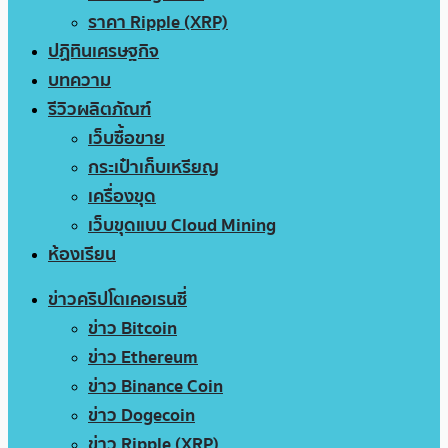
ราคา Ripple (XRP)
ปฏิทินเศรษฐกิจ
บทความ
รีวิวผลิตภัณฑ์
เว็บซื้อขาย
กระเป๋าเก็บเหรียญ
เครื่องขุด
เว็บขุดแบบ Cloud Mining
ห้องเรียน
ข่าวคริปโตเคอเรนซี่
ข่าว Bitcoin
ข่าว Ethereum
ข่าว Binance Coin
ข่าว Dogecoin
ข่าว Ripple (XRP)