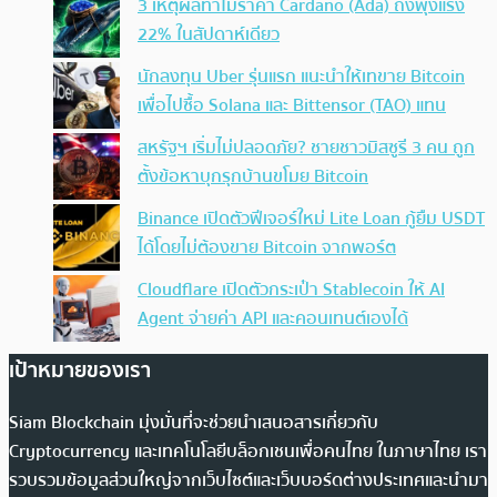
3 เหตุผลทำไมราคา Cardano (Ada) ถึงพุ่งแรง
22% ในสัปดาห์เดียว
นักลงทุน Uber รุ่นแรก แนะนำให้เทขาย Bitcoin
เพื่อไปซื้อ Solana และ Bittensor (TAO) แทน
สหรัฐฯ เริ่มไม่ปลอดภัย? ชายชาวมิสซูรี 3 คน ถูก
ตั้งข้อหาบุกรุกบ้านขโมย Bitcoin
Binance เปิดตัวฟีเจอร์ใหม่ Lite Loan กู้ยืม USDT
ได้โดยไม่ต้องขาย Bitcoin จากพอร์ต
Cloudflare เปิดตัวกระเป๋า Stablecoin ให้ AI
Agent จ่ายค่า API และคอนเทนต์เองได้
เป้าหมายของเรา
Siam Blockchain มุ่งมั่นที่จะช่วยนำเสนอสารเกี่ยวกับ
Cryptocurrency และเทคโนโลยีบล็อกเชนเพื่อคนไทย ในภาษาไทย เรา
รวบรวมข้อมูลส่วนใหญ่จากเว็บไซต์และเว็บบอร์ดต่างประเทศและนำมา