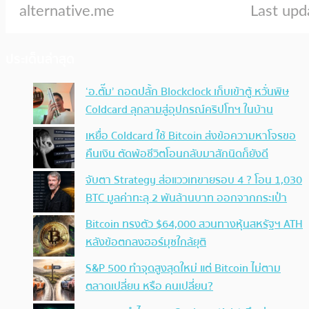
ประเด็นล่าสุด
‘อ.ตั๊ม’ ถอดปลั้ก Blockclock เก็บเข้าตู้ หวั่นพิษ
Coldcard ลุกลามสู่อุปกรณ์คริปโทฯ ในบ้าน
เหยื่อ Coldcard ใช้ Bitcoin ส่งข้อความหาโจรขอ
คืนเงิน ตัดพ้อชีวิตโอนกลับมาสักนิดก็ยังดี
จับตา Strategy ส่อแววเทขายรอบ 4 ? โอน 1,030
BTC มูลค่าทะลุ 2 พันล้านบาท ออกจากกระเป๋า
Bitcoin ทรงตัว $64,000 สวนทางหุ้นสหรัฐฯ ATH
หลังข้อตกลงฮอร์มุซใกล้ยุติ
S&P 500 ทำจุดสูงสุดใหม่ แต่ Bitcoin ไม่ตาม
ตลาดเปลี่ยน หรือ คนเปลี่ยน?