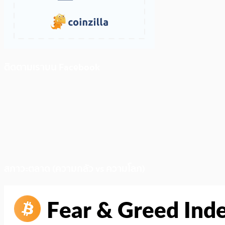
ติดตามเราบน Facebook
สภาวะตลาด (ความกลัว vs ความโลภ)