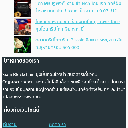
‘เต๋า เศรษฐพงศ์’ งานเข้า NAS โดนแฮกเกอร์ฝัง
ไวรัสเรียกค่าไถ่ Bitcoin เป็นจำนวน 0.07 BTC
ไต้หวันยกระดับเข้ม จ่อบังคับใช้กฏ Travel Rule
คุมโอนคริปโทฯ เริ่ม ต.ค. นี้
ตลาดคริปโทฯ ฟื้น! Bitcoin ยื้อแถว $64,700 ลุ้น
ทะลุผ่านกรอบ $65,000
เป้าหมายของเรา
Siam Blockchain มุ่งมั่นที่จะช่วยนำเสนอสารเกี่ยวกับ
Cryptocurrency และเทคโนโลยีบล็อกเชนเพื่อคนไทย ในภาษาไทย เรา
รวบรวมข้อมูลส่วนใหญ่จากเว็บไซต์และเว็บบอร์ดต่างประเทศและนำมา
แปลส่งตรงถึงฟีดคุณ
เกี่ยวกับเว็บไซต์นี้
ทีมงาน
ติดต่อเรา