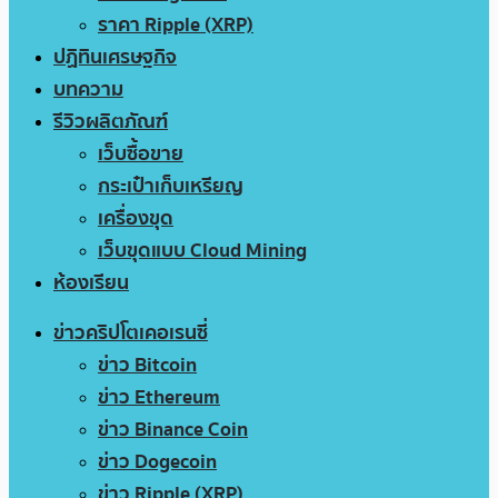
ราคา Ripple (XRP)
ปฏิทินเศรษฐกิจ
บทความ
รีวิวผลิตภัณฑ์
เว็บซื้อขาย
กระเป๋าเก็บเหรียญ
เครื่องขุด
เว็บขุดแบบ Cloud Mining
ห้องเรียน
ข่าวคริปโตเคอเรนซี่
ข่าว Bitcoin
ข่าว Ethereum
ข่าว Binance Coin
ข่าว Dogecoin
ข่าว Ripple (XRP)