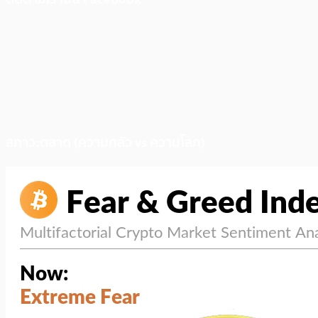
สภาวะตลาด (ความกลัว vs ความโลภ)