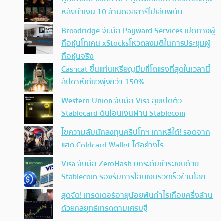
หลังนำเงิน 10 ล้านดอลลาร์ไปเล่นพนัน
Broadridge จับมือ Payward Services เปิดทางผู้
ถือหุ้นโทเคน xStocksโหวตลงมติในการประชุมผู้
ถือหุ้นจริง
Cashcat ขึ้นแท่นเหรียญมีมที่โตแรงที่สุดในเวลานี้
สัปดาห์เดียวพุ่งกว่า 150%
Western Union จับมือ Visa ลุยเปิดตัว
Stablecard ดันโอนเงินผ่าน Stablecoin
ไขความลับนักลงทุนคริปโทฯ เกาหลีใต้! รอดจาก
แฮก Coldcard Wallet ได้อย่างไร
Visa จับมือ ZeroHash ยกระดับชำระเงินด้วย
Stablecoin รองรับการโอนเงินรวดเร็วข้ามโลก
สุดจัด! เทรดเดอร์อายุน้อยฟันกำไรเกือบครึ่งล้าน
ด้วยกลยุทธ์เทรดตามเศรษฐี