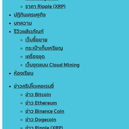
ราคา Ripple (XRP)
ปฏิทินเศรษฐกิจ
บทความ
รีวิวผลิตภัณฑ์
เว็บซื้อขาย
กระเป๋าเก็บเหรียญ
เครื่องขุด
เว็บขุดแบบ Cloud Mining
ห้องเรียน
ข่าวคริปโตเคอเรนซี่
ข่าว Bitcoin
ข่าว Ethereum
ข่าว Binance Coin
ข่าว Dogecoin
ข่าว Ripple (XRP)