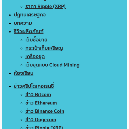
ราคา Ripple (XRP)
ปฏิทินเศรษฐกิจ
บทความ
รีวิวผลิตภัณฑ์
เว็บซื้อขาย
กระเป๋าเก็บเหรียญ
เครื่องขุด
เว็บขุดแบบ Cloud Mining
ห้องเรียน
ข่าวคริปโตเคอเรนซี่
ข่าว Bitcoin
ข่าว Ethereum
ข่าว Binance Coin
ข่าว Dogecoin
ข่าว Ripple (XRP)