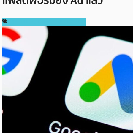
แพลตฟอร์มยิง Ad แล้ว
กฎหมายและรัฐบาล
,
ข่าวคริปโตเคอเรนซี่