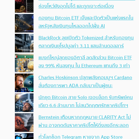
ช่องโหว่ยังอุดไม่ได้ และถูกเจาะต่อเนื่อง
กองทุน Bitcoin ETF เจ๊งและปิดตัวเป็นแห่งแรกใน
สหรัฐหลังเงินทุนไหลออกไปฝั่ง AI
BlackRock ลุยเปิดตัว Tokenized สำหรับกองทุน
ตลาดเงินยุโรปมูลค่า 3.11 แสนล้านดอลลาร์
แบงก์ใหญ่สุดของอิตาลี ลดสัดส่วน Bitcoin ETF
ลง 99% หันลงทุน ใน Ethereum แทนถึง 3 เท่า
Charles Hoskinson ปลุกพลังคอมมูฯ Cardano
ลั่นต้องการพา ADA กลับมาเป็นผู้ชนะ
นักขุด Bitcoin สาย Solo เจอบล็อก รับทรัพย์คน
เดียว 6.6 ล้านบาท ไม่สนวิกฤตศรัทธาคริปโทฯ
Bernstein เตือนหากกฎหมาย CLARITY Act ไม่
ผ่าน อาจกดดันราคาคริปโตให้ดิ่งลงอีกระลอก
ทั่วโลกช็อก Telegram หายจาก App Store