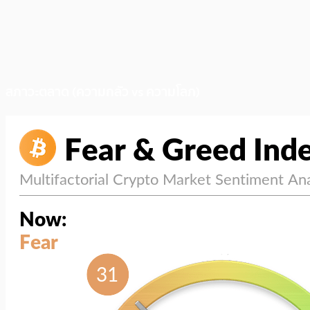
สภาวะตลาด (ความกลัว vs ความโลภ)