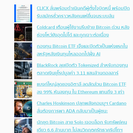
CLICX ลั่นพร้อมดำเนินคดีผู้ตั้งใจบิดหนี้ พร้อมปิด
รับสมัครชั่วคราวหลังคนแห่ยื่นจนระบบล้น
Coldcard เตือนผู้ใช้งานรีบย้าย Bitcoin ด่วน หลัง
ช่องโหว่ยังอุดไม่ได้ และถูกเจาะต่อเนื่อง
กองทุน Bitcoin ETF เจ๊งและปิดตัวเป็นแห่งแรกใน
สหรัฐหลังเงินทุนไหลออกไปฝั่ง AI
BlackRock ลุยเปิดตัว Tokenized สำหรับกองทุน
ตลาดเงินยุโรปมูลค่า 3.11 แสนล้านดอลลาร์
แบงก์ใหญ่สุดของอิตาลี ลดสัดส่วน Bitcoin ETF
ลง 99% หันลงทุน ใน Ethereum แทนถึง 3 เท่า
Charles Hoskinson ปลุกพลังคอมมูฯ Cardano
ลั่นต้องการพา ADA กลับมาเป็นผู้ชนะ
นักขุด Bitcoin สาย Solo เจอบล็อก รับทรัพย์คน
เดียว 6.6 ล้านบาท ไม่สนวิกฤตศรัทธาคริปโทฯ