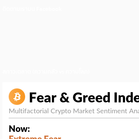
ติดตามเราบน Facebook
สภาวะตลาด (ความกลัว vs ความโลภ)