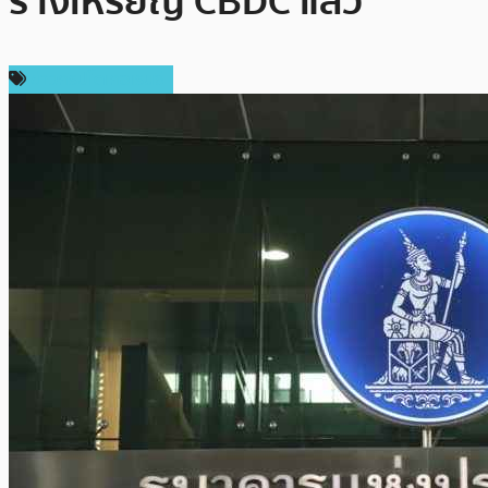
ร้างเหรียญ CBDC แล้ว
ข่าวคริปโตเคอเรนซี่