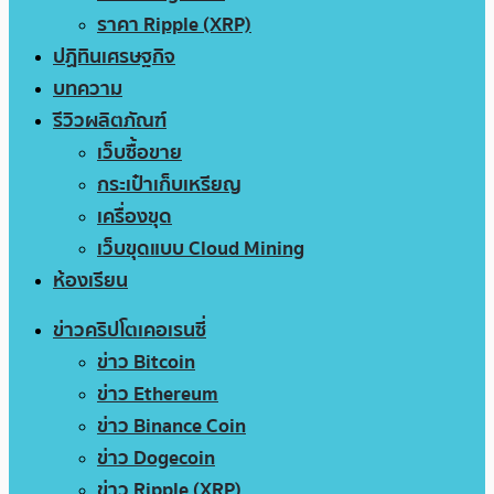
ราคา Ripple (XRP)
ปฏิทินเศรษฐกิจ
บทความ
รีวิวผลิตภัณฑ์
เว็บซื้อขาย
กระเป๋าเก็บเหรียญ
เครื่องขุด
เว็บขุดแบบ Cloud Mining
ห้องเรียน
ข่าวคริปโตเคอเรนซี่
ข่าว Bitcoin
ข่าว Ethereum
ข่าว Binance Coin
ข่าว Dogecoin
ข่าว Ripple (XRP)