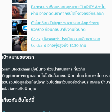
Bernstein เตือนหากกฎหมาย CLARITY Act ไม่
ผ่าน อาจกดดันราคาคริปโตให้ดิ่งลงอีกระลอก
ทั่วโลกช็อก Telegram หายจาก App Store
ชั่วคราว ก่อนกลับมาใช้งานได้ปกติ
Galaxy Research ประเมินความเสียหายจาก
Coldcard อาจพุ่งสูงถึง $130 ล้าน
เป้าหมายของเรา
Siam Blockchain มุ่งมั่นที่จะช่วยนำเสนอสารเกี่ยวกับ
Cryptocurrency และเทคโนโลยีบล็อกเชนเพื่อคนไทย ในภาษาไทย เรา
รวบรวมข้อมูลส่วนใหญ่จากเว็บไซต์และเว็บบอร์ดต่างประเทศและนำมา
แปลส่งตรงถึงฟีดคุณ
เกี่ยวกับเว็บไซต์นี้