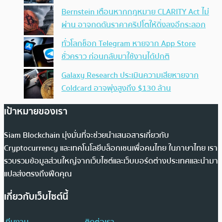
Bernstein เตือนหากกฎหมาย CLARITY Act ไม่
ผ่าน อาจกดดันราคาคริปโตให้ดิ่งลงอีกระลอก
ทั่วโลกช็อก Telegram หายจาก App Store
ชั่วคราว ก่อนกลับมาใช้งานได้ปกติ
Galaxy Research ประเมินความเสียหายจาก
Coldcard อาจพุ่งสูงถึง $130 ล้าน
เป้าหมายของเรา
Siam Blockchain มุ่งมั่นที่จะช่วยนำเสนอสารเกี่ยวกับ
Cryptocurrency และเทคโนโลยีบล็อกเชนเพื่อคนไทย ในภาษาไทย เรา
รวบรวมข้อมูลส่วนใหญ่จากเว็บไซต์และเว็บบอร์ดต่างประเทศและนำมา
แปลส่งตรงถึงฟีดคุณ
เกี่ยวกับเว็บไซต์นี้
ทีมงาน
ติดต่อเรา