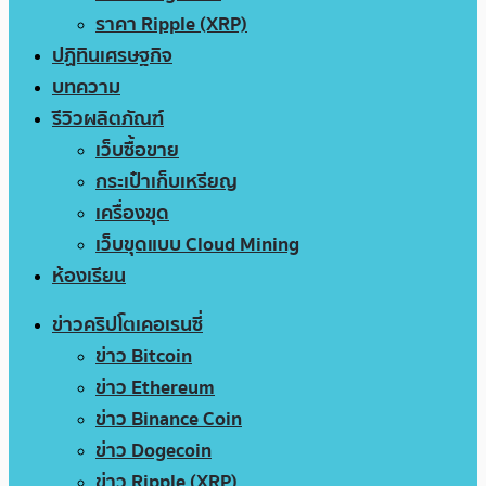
ราคา Ripple (XRP)
ปฏิทินเศรษฐกิจ
บทความ
รีวิวผลิตภัณฑ์
เว็บซื้อขาย
กระเป๋าเก็บเหรียญ
เครื่องขุด
เว็บขุดแบบ Cloud Mining
ห้องเรียน
ข่าวคริปโตเคอเรนซี่
ข่าว Bitcoin
ข่าว Ethereum
ข่าว Binance Coin
ข่าว Dogecoin
ข่าว Ripple (XRP)