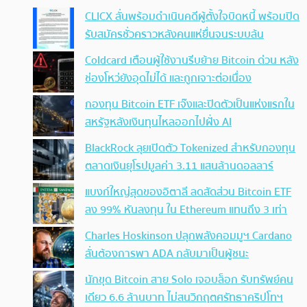
CLICX ลั่นพร้อมดำเนินคดีผู้ตั้งใจบิดหนี้ พร้อมปิด
รับสมัครชั่วคราวหลังคนแห่ยื่นจนระบบล้น
Coldcard เตือนผู้ใช้งานรีบย้าย Bitcoin ด่วน หลัง
ช่องโหว่ยังอุดไม่ได้ และถูกเจาะต่อเนื่อง
กองทุน Bitcoin ETF เจ๊งและปิดตัวเป็นแห่งแรกใน
สหรัฐหลังเงินทุนไหลออกไปฝั่ง AI
BlackRock ลุยเปิดตัว Tokenized สำหรับกองทุน
ตลาดเงินยุโรปมูลค่า 3.11 แสนล้านดอลลาร์
แบงก์ใหญ่สุดของอิตาลี ลดสัดส่วน Bitcoin ETF
ลง 99% หันลงทุน ใน Ethereum แทนถึง 3 เท่า
Charles Hoskinson ปลุกพลังคอมมูฯ Cardano
ลั่นต้องการพา ADA กลับมาเป็นผู้ชนะ
นักขุด Bitcoin สาย Solo เจอบล็อก รับทรัพย์คน
เดียว 6.6 ล้านบาท ไม่สนวิกฤตศรัทธาคริปโทฯ