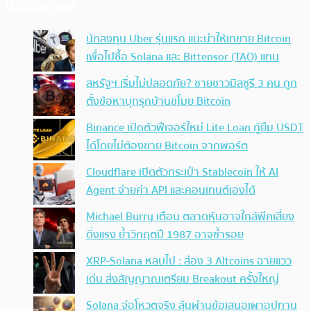
ประเด็นล่าสุด
นักลงทุน Uber รุ่นแรก แนะนำให้เทขาย Bitcoin
เพื่อไปซื้อ Solana และ Bittensor (TAO) แทน
สหรัฐฯ เริ่มไม่ปลอดภัย? ชายชาวมิสซูรี 3 คน ถูก
ตั้งข้อหาบุกรุกบ้านขโมย Bitcoin
Binance เปิดตัวฟีเจอร์ใหม่ Lite Loan กู้ยืม USDT
ได้โดยไม่ต้องขาย Bitcoin จากพอร์ต
Cloudflare เปิดตัวกระเป๋า Stablecoin ให้ AI
Agent จ่ายค่า API และคอนเทนต์เองได้
Michael Burry เตือน ตลาดหุ้นอาจใกล้พีคเสี่ยง
ดิ่งแรง ย้ำวิกฤตปี 1987 อาจซ้ำรอย
XRP-Solana หลบไป : ส่อง 3 Altcoins ฉายแวว
เด่น ส่งสัญญาณเตรียม Breakout ครั้งใหญ่
Solana จ่อโหวตจริง ลุ้นผ่านข้อเสนอเผาอุปทาน