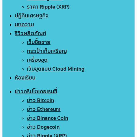
ราคา Ripple (XRP)
ปฏิทินเศรษฐกิจ
บทความ
รีวิวผลิตภัณฑ์
เว็บซื้อขาย
กระเป๋าเก็บเหรียญ
เครื่องขุด
เว็บขุดแบบ Cloud Mining
ห้องเรียน
ข่าวคริปโตเคอเรนซี่
ข่าว Bitcoin
ข่าว Ethereum
ข่าว Binance Coin
ข่าว Dogecoin
ข่าว Ripple (XRP)