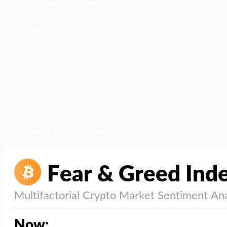
ติดตามเราบน Facebook
สภาวะตลาด (ความกลัว vs ความโลภ)