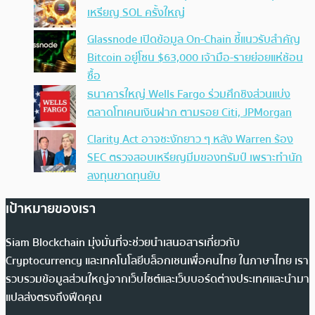
เหรียญ SOL ครั้งใหญ่
Glassnode เปิดข้อมูล On-Chain ชี้แนวรับสำคัญ
Bitcoin อยู่โซน $63,000 เจ้ามือ-รายย่อยแห่ช้อน
ซื้อ
ธนาคารใหญ่ Wells Fargo ร่วมศึกชิงส่วนแบ่ง
ตลาดโทเคนเงินฝาก ตามรอย Citi, JPMorgan
Clarity Act อาจชะงักยาว ๆ หลัง Warren ร้อง
SEC ตรวจสอบเหรียญมีมของทรัมป์ เพราะทำนัก
ลงทุนขาดทุนยับ
เป้าหมายของเรา
Siam Blockchain มุ่งมั่นที่จะช่วยนำเสนอสารเกี่ยวกับ
Cryptocurrency และเทคโนโลยีบล็อกเชนเพื่อคนไทย ในภาษาไทย เรา
รวบรวมข้อมูลส่วนใหญ่จากเว็บไซต์และเว็บบอร์ดต่างประเทศและนำมา
แปลส่งตรงถึงฟีดคุณ