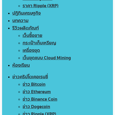
ราคา Ripple (XRP)
ปฏิทินเศรษฐกิจ
บทความ
รีวิวผลิตภัณฑ์
เว็บซื้อขาย
กระเป๋าเก็บเหรียญ
เครื่องขุด
เว็บขุดแบบ Cloud Mining
ห้องเรียน
ข่าวคริปโตเคอเรนซี่
ข่าว Bitcoin
ข่าว Ethereum
ข่าว Binance Coin
ข่าว Dogecoin
ข่าว Ripple (XRP)