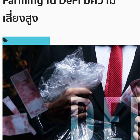
Farming ใน DeFi มีความ
เสี่ยงสูง
ข่าวคริปโตเคอเรนซี่