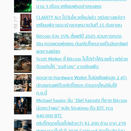
นาน 3 เดือน เตรียมพุ่งอย่างรุนแรง
CLARITY Act ได้วันโหวตใหม่แล้ว วุฒิสภาสหรัฐฯ
เตรียมพิจารณาร่างกฎหมายวันที่ 15 กันยายน
Bitcoin ร่วง 35% ตั้งแต่ปี 2025 สวนทางทอง-
เงิน-ทองแดงพุ่งแรง ดันคริปโตกลายเป็นสินทรัพย์
ผลงานแย่สุด
Scott Melker ชี้ Bitcoin ไม่ได้ทำให้รวยเร็ว แต่ช่วย
ป้องกันให้ “จนช้าลง” จากเงินเฟ้อ
ยอดขาย Hardware Wallet ในรัสเซียพุ่งสูง 2 เท่า
นักลงทุนแห่ถือคริปโตเอง ก่อนกฎใหม่เริ่มใช้
ก.ย.นี้
Michael Saylor ลั่น “มีแค่ Satoshi ที่ขาย Bitcoin
น้อยกว่าผม” หลัง Strategy ถือ BTC ทะลุ
840,000 BTC
คริปโตถูกขโมยไปแล้วกว่า $1,200 ล้าน จาก 276
เหตุการณ์ในปี ปี 2026 Coldcard คิดเป็นสัดส่วน