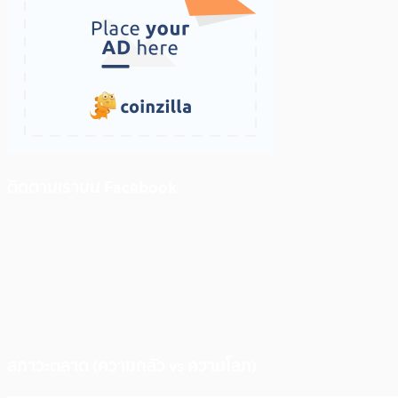
ติดตามเราบน Facebook
สภาวะตลาด (ความกลัว vs ความโลภ)