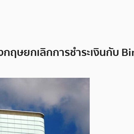
งกฤษยกเลิกการชำระเงินกับ B