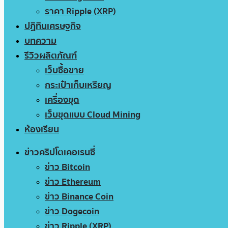
ราคา Ripple (XRP)
ปฏิทินเศรษฐกิจ
บทความ
รีวิวผลิตภัณฑ์
เว็บซื้อขาย
กระเป๋าเก็บเหรียญ
เครื่องขุด
เว็บขุดแบบ Cloud Mining
ห้องเรียน
ข่าวคริปโตเคอเรนซี่
ข่าว Bitcoin
ข่าว Ethereum
ข่าว Binance Coin
ข่าว Dogecoin
ข่าว Ripple (XRP)