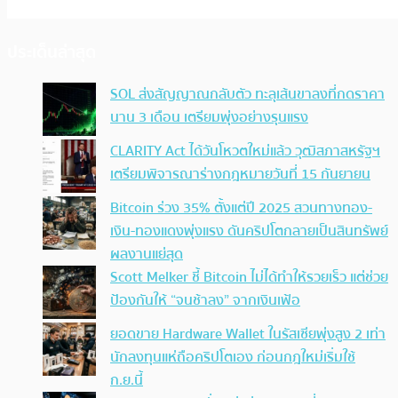
ประเด็นล่าสุด
SOL ส่งสัญญาณกลับตัว ทะลุเส้นขาลงที่กดราคา
นาน 3 เดือน เตรียมพุ่งอย่างรุนแรง
CLARITY Act ได้วันโหวตใหม่แล้ว วุฒิสภาสหรัฐฯ
เตรียมพิจารณาร่างกฎหมายวันที่ 15 กันยายน
Bitcoin ร่วง 35% ตั้งแต่ปี 2025 สวนทางทอง-
เงิน-ทองแดงพุ่งแรง ดันคริปโตกลายเป็นสินทรัพย์
ผลงานแย่สุด
Scott Melker ชี้ Bitcoin ไม่ได้ทำให้รวยเร็ว แต่ช่วย
ป้องกันให้ “จนช้าลง” จากเงินเฟ้อ
ยอดขาย Hardware Wallet ในรัสเซียพุ่งสูง 2 เท่า
นักลงทุนแห่ถือคริปโตเอง ก่อนกฎใหม่เริ่มใช้
ก.ย.นี้