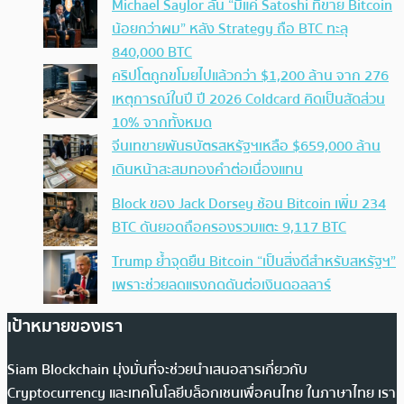
Michael Saylor ลั่น “มีแค่ Satoshi ที่ขาย Bitcoin
น้อยกว่าผม” หลัง Strategy ถือ BTC ทะลุ
840,000 BTC
คริปโตถูกขโมยไปแล้วกว่า $1,200 ล้าน จาก 276
เหตุการณ์ในปี ปี 2026 Coldcard คิดเป็นสัดส่วน
10% จากทั้งหมด
จีนเทขายพันธบัตรสหรัฐฯเหลือ $659,000 ล้าน
เดินหน้าสะสมทองคำต่อเนื่องแทน
Block ของ Jack Dorsey ช้อน Bitcoin เพิ่ม 234
BTC ดันยอดถือครองรวมแตะ 9,117 BTC
Trump ย้ำจุดยืน Bitcoin “เป็นสิ่งดีสำหรับสหรัฐฯ”
เพราะช่วยลดแรงกดดันต่อเงินดอลลาร์
เป้าหมายของเรา
Siam Blockchain มุ่งมั่นที่จะช่วยนำเสนอสารเกี่ยวกับ
Cryptocurrency และเทคโนโลยีบล็อกเชนเพื่อคนไทย ในภาษาไทย เรา