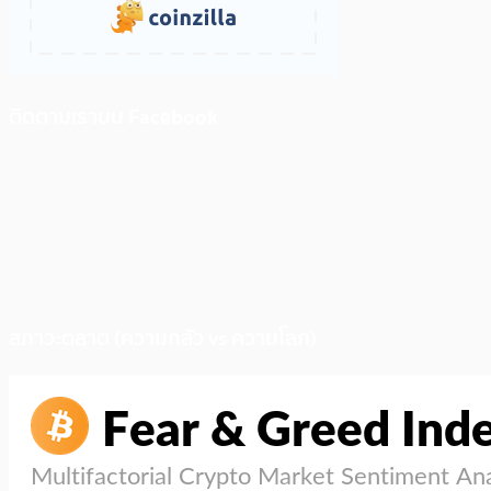
ติดตามเราบน Facebook
สภาวะตลาด (ความกลัว vs ความโลภ)