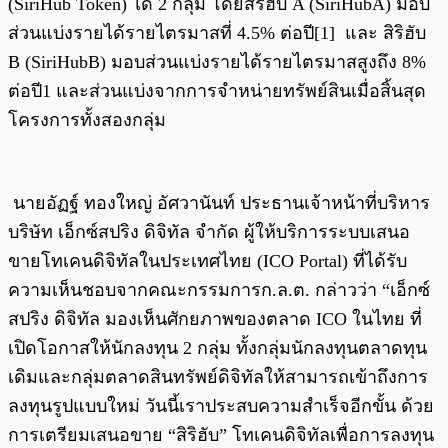
(SiriHub Token) ได้ 2 กลุ่ม โดยสิริฮับ A (SiriHubA) มอบ
ส่วนแบ่งรายได้รายไตรมาสที่ 4.5% ต่อปี[1] และ สิริฮับ
B (SiriHubB) มอบส่วนแบ่งรายได้รายไตรมาสสูงถึง 8%
ต่อปี1 และส่วนแบ่งจากการจำหน่ายทรัพย์สินเมื่อสิ้นสุด
โครงการทั้งสองกลุ่ม
นายอัฏฐ์ ทองใหญ่ อัศวานันท์ ประธานเจ้าหน้าที่บริหาร
บริษัท เอ็กซ์สปริง ดิจิทัล จำกัด ผู้ให้บริการระบบเสนอ
ขายโทเคนดิจิทัลในประเทศไทย (ICO Portal) ที่ได้รับ
ความเห็นชอบจากคณะกรรมการก.ล.ต. กล่าวว่า “เอ็กซ์
สปริง ดิจิทัล มองเห็นศักยภาพของตลาด ICO ในไทย ที่
เปิดโอกาสให้นักลงทุน 2 กลุ่ม ทั้งกลุ่มนักลงทุนตลาดทุน
เดิมและกลุ่มตลาดสินทรัพย์ดิจิทัลให้สามารถเข้าถึงการ
ลงทุนรูปแบบใหม่ วันนี้เราประสบความสำเร็จอีกขั้น ด้วย
การเตรียมเสนอขาย “สิริฮับ” โทเคนดิจิทัลเพื่อการลงทุน