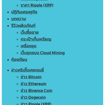
ราคา Ripple (XRP)
ปฏิทินเศรษฐกิจ
บทความ
รีวิวผลิตภัณฑ์
เว็บซื้อขาย
กระเป๋าเก็บเหรียญ
เครื่องขุด
เว็บขุดแบบ Cloud Mining
ห้องเรียน
ข่าวคริปโตเคอเรนซี่
ข่าว Bitcoin
ข่าว Ethereum
ข่าว Binance Coin
ข่าว Dogecoin
ข่าว Ripple (XRP)