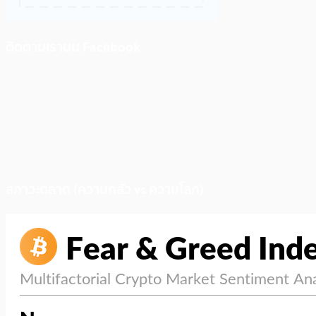
ติดตามเราบน Facebook
สภาวะตลาด (ความกลัว vs ความโลภ)