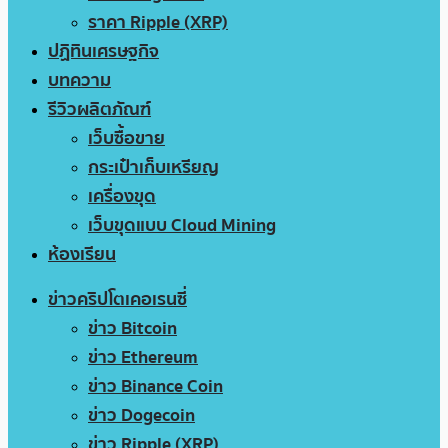
ราคา Ripple (XRP)
ปฏิทินเศรษฐกิจ
บทความ
รีวิวผลิตภัณฑ์
เว็บซื้อขาย
กระเป๋าเก็บเหรียญ
เครื่องขุด
เว็บขุดแบบ Cloud Mining
ห้องเรียน
ข่าวคริปโตเคอเรนซี่
ข่าว Bitcoin
ข่าว Ethereum
ข่าว Binance Coin
ข่าว Dogecoin
ข่าว Ripple (XRP)