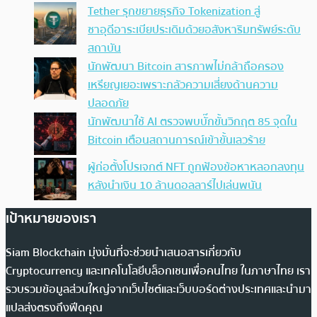
Tether รุกขยายธุรกิจ Tokenization สู่
ซาอุดีอาระเบียประเดิมด้วยอสังหาริมทรัพย์ระดับ
สถาบัน
นักพัฒนา Bitcoin สารภาพไม่กล้าถือครอง
เหรียญเยอะเพราะกลัวความเสี่ยงด้านความ
ปลอดภัย
นักพัฒนาใช้ AI ตรวจพบบั๊กขั้นวิกฤต 85 จุดใน
Bitcoin เตือนสถานการณ์เข้าขั้นเลวร้าย
ผู้ก่อตั้งโปรเจกต์ NFT ถูกฟ้องข้อหาหลอกลงทุน
หลังนำเงิน 10 ล้านดอลลาร์ไปเล่นพนัน
เป้าหมายของเรา
Siam Blockchain มุ่งมั่นที่จะช่วยนำเสนอสารเกี่ยวกับ
Cryptocurrency และเทคโนโลยีบล็อกเชนเพื่อคนไทย ในภาษาไทย เรา
รวบรวมข้อมูลส่วนใหญ่จากเว็บไซต์และเว็บบอร์ดต่างประเทศและนำมา
แปลส่งตรงถึงฟีดคุณ