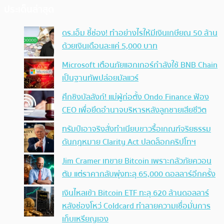
ประเด็นล่าสุด
ดร.เอ็ม ชี้ช่อง! ทำอย่างไรให้มีเงินเกษียณ 50 ล้าน
ด้วยเงินเดือนละแค่ 5,000 บาท
Microsoft เตือนภัยแฮกเกอร์กำลังใช้ BNB Chain
เป็นฐานทัพปล่อยมัลแวร์
ศึกชิงบัลลังก์! แม่ผู้ก่อตั้ง Ondo Finance ฟ้อง
CEO เพื่อยึดอำนาจบริหารหลังลูกชายเสียชีวิต
ทรัมป์เอาจริง สั่งทำเนียบขาวรื้อเกณฑ์จริยธรรม
ดันกฎหมาย Clarity Act ปลดล็อกคริปโทฯ
Jim Cramer เทขาย Bitcoin เพราะกลัวภัยควอน
ตัม แต่ราคากลับพุ่งทะลุ 65,000 ดอลลาร์อีกครั้ง
เงินไหลเข้า Bitcoin ETF ทะลุ 620 ล้านดอลลาร์
หลังช่องโหว่ Coldcard ทำลายความเชื่อมั่นการ
เก็บเหรียญเอง