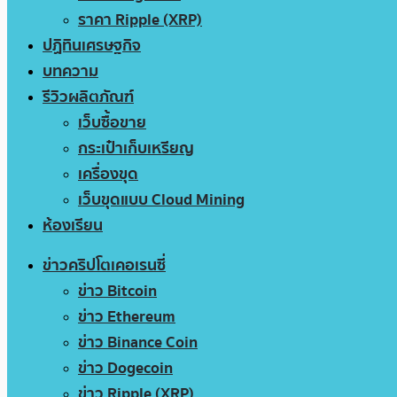
ราคา Ripple (XRP)
ปฏิทินเศรษฐกิจ
บทความ
รีวิวผลิตภัณฑ์
เว็บซื้อขาย
กระเป๋าเก็บเหรียญ
เครื่องขุด
เว็บขุดแบบ Cloud Mining
ห้องเรียน
ข่าวคริปโตเคอเรนซี่
ข่าว Bitcoin
ข่าว Ethereum
ข่าว Binance Coin
ข่าว Dogecoin
ข่าว Ripple (XRP)