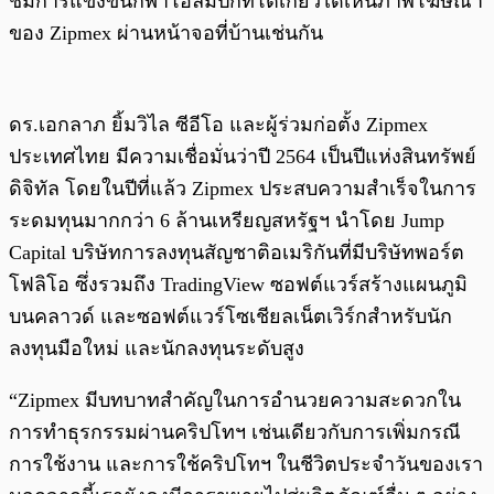
ชมการแข่งขันกีฬาโอลิมปิกที่โตเกียวได้เห็นภาพโฆษณา
ของ Zipmex ผ่านหน้าจอที่บ้านเช่นกัน
ดร.เอกลาภ ยิ้มวิไล ซีอีโอ และผู้ร่วมก่อตั้ง Zipmex
ประเทศไทย มีความเชื่อมั่นว่าปี 2564 เป็นปีแห่งสินทรัพย์
ดิจิทัล โดยในปีที่แล้ว Zipmex ประสบความสำเร็จในการ
ระดมทุนมากกว่า 6 ล้านเหรียญสหรัฐฯ นำโดย Jump
Capital บริษัทการลงทุนสัญชาติอเมริกันที่มีบริษัทพอร์ต
โฟลิโอ ซึ่งรวมถึง TradingView ซอฟต์แวร์สร้างแผนภูมิ
บนคลาวด์ และซอฟต์แวร์โซเชียลเน็ตเวิร์กสำหรับนัก
ลงทุนมือใหม่ และนักลงทุนระดับสูง
“Zipmex มีบทบาทสำคัญในการอำนวยความสะดวกใน
การทำธุรกรรมผ่านคริปโทฯ เช่นเดียวกับการเพิ่มกรณี
การใช้งาน และการใช้คริปโทฯ ในชีวิตประจำวันของเรา