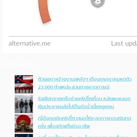
ประเด็นล่าสุด
ตัวเลขการจ้างงานสหรัฐฯ เดือนกรกฎาคมหดตัว
23,000 ตำแหน่ง สวนทางคาดการณ์
รัสเซียทลายเครือข่ายคริปโตเถื่อน หลังพบหลอก
เงินประชาชนส่งไปเป็นท่อน้ำเลี้ยงยูเครน
ญี่ปุ่นคุมเข้มคริปโต เสนอให้ชะลอการถอนเงินทุก
ครั้ง เพื่อสกัดแก๊งมิจฉาชีพ