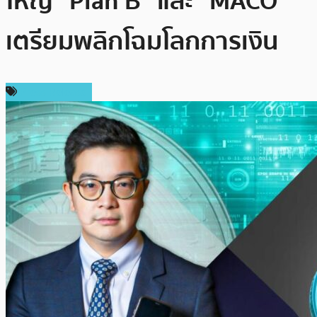
ใหญ่ “Plan B” และ “MACO”
เตรียมพลิกโฉมโลกการเงิน
Press Release