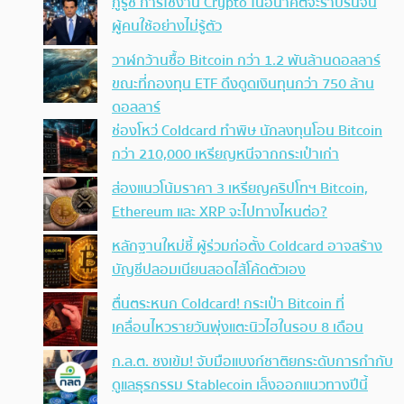
กูรูชี้ การใช้งาน Crypto ในอนาคตจะราบรื่นจน
ผู้คนใช้อย่างไม่รู้ตัว
วาฬกว้านซื้อ Bitcoin กว่า 1.2 พันล้านดอลลาร์
ขณะที่กองทุน ETF ดึงดูดเงินทุนกว่า 750 ล้าน
ดอลลาร์
ช่องโหว่ Coldcard ทำพิษ นักลงทุนโอน Bitcoin
กว่า 210,000 เหรียญหนีจากกระเป๋าเก่า
ส่องแนวโน้มราคา 3 เหรียญคริปโทฯ Bitcoin,
Ethereum และ XRP จะไปทางไหนต่อ?
หลักฐานใหม่ชี้ ผู้ร่วมก่อตั้ง Coldcard อาจสร้าง
บัญชีปลอมเนียนสอดไส้โค้ดตัวเอง
ตื่นตระหนก Coldcard! กระเป๋า Bitcoin ที่
เคลื่อนไหวรายวันพุ่งแตะนิวไฮในรอบ 8 เดือน
ก.ล.ต. ชงเข้ม! จับมือแบงก์ชาติยกระดับการกำกับ
ดูแลธุรกรรม Stablecoin เล็งออกแนวทางปีนี้