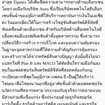
ล่าสุด Zipmex ได้เพิ่มขีดความสามารถทางด้านบล็อกเชน
โดยร่วมมือกับบริษัท Atato ซึ่งเป็นบริษัทเทคโนโลยีบล็อก
เชนชั้นนำของภูมิภาคที่ให้บริการสถาบันการเงินในเอเชีย
ตะวันออกเฉียงใต้ในการสร้างโซลูชันสินทรัพย์ดิจิทัลที่
ขับเคลื่อนด้วยบล็อกเชน สำหรับบริษัทด้านสื่อเทคโนโลยี
บล็อคเชนมีแอปพลิเคชันทั่วทั้งอุตสาหกรรม ซึ่งสามารถ
เปลี่ยนวิธีการสร้าง การบริโภค และมอบความคุ้มครอง
ในฐานะอุตสาหกรรมที่ให้ความสำคัญกับการคุ้มครอง
และสร้างรายได้จากทรัพย์สินทางปัญญา ดังนั้นจึงไม่น่า
แปลกใจที่ Plan B และ MACO ได้ตัดสินใจร่วมมือกันลง
ทุนในแพลตฟอร์มสินทรัพย์ดิจิทัลที่สอดคล้องกับกฎ
ระเบียบมากที่สุดในภูมิภาค แพลน บี เป็นผู้ให้บริการ
โฆษณาสื่อโฆษณานอกที่อยู่อาศัยชั้นนำด้วยแพลตฟอร์ม
นวัตกรรมที่หลากหลาย ประกอบกับธุรกิจการตลาดแบบ
มีส่วนร่วมที่แข็งแกร่ง ซึ่งประกอบด้วยธุรกิจสปอร์ต
มาร์เก็ตติ้ง ธุรกิจด้านอาร์ทติส เมเนจเม้นท์ และธุรกิจ