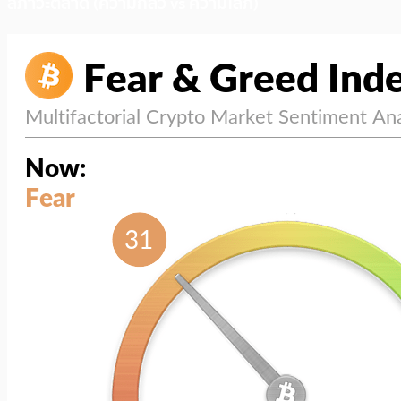
สภาวะตลาด (ความกลัว vs ความโลภ)