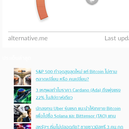
ประเด็นล่าสุด
S&P 500 ทำจุดสูงสุดใหม่ แต่ Bitcoin ไม่ตาม
ตลาดเปลี่ยน หรือ คนเปลี่ยน?
3 เหตุผลทำไมราคา Cardano (Ada) ถึงพุ่งแรง
22% ในสัปดาห์เดียว
นักลงทุน Uber รุ่นแรก แนะนำให้เทขาย Bitcoin
เพื่อไปซื้อ Solana และ Bittensor (TAO) แทน
สหรัฐฯ เริ่มไม่ปลอดภัย? ชายชาวมิสซูรี 3 คน ถูก