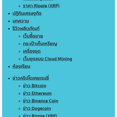
ราคา Ripple (XRP)
ปฏิทินเศรษฐกิจ
บทความ
รีวิวผลิตภัณฑ์
เว็บซื้อขาย
กระเป๋าเก็บเหรียญ
เครื่องขุด
เว็บขุดแบบ Cloud Mining
ห้องเรียน
ข่าวคริปโตเคอเรนซี่
ข่าว Bitcoin
ข่าว Ethereum
ข่าว Binance Coin
ข่าว Dogecoin
ข่าว Ripple (XRP)