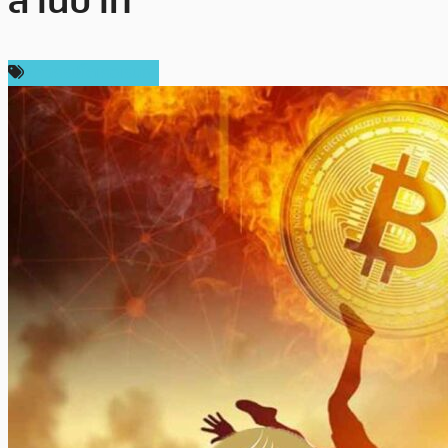
ล้านบาท
ข่าวคริปโตเคอเรนซี่