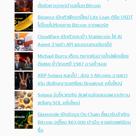
ตั้งข้อหาบุกรุกบ้านขโมย Bitcoin
Binance เปิดตัวฟีเจอร์ใหม่ Lite Loan กู้ยืม USDT
ได้โดยไม่ต้องขาย Bitcoin จากพอร์ต
Cloudflare เปิดตัวกระเป๋า Stablecoin ให้ AI
Agent จ่ายค่า API และคอนเทนต์เองได้
Michael Burry เตือน ตลาดหุ้นอาจใกล้พีคเสี่ยง
ดิ่งแรง ย้ำวิกฤตปี 1987 อาจซ้ำรอย
XRP-Solana หลบไป : ส่อง 3 Altcoins ฉายแวว
เด่น ส่งสัญญาณเตรียม Breakout ครั้งใหญ่
Solana จ่อโหวตจริง ลุ้นผ่านข้อเสนอเผาอุปทาน
เหรียญ SOL ครั้งใหญ่
Glassnode เปิดข้อมูล On-Chain ชี้แนวรับสำคัญ
Bitcoin อยู่โซน $63,000 เจ้ามือ-รายย่อยแห่ช้อน
ซื้อ