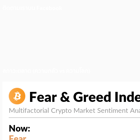
ติดตามเราบน Facebook
สภาวะตลาด (ความกลัว vs ความโลภ)