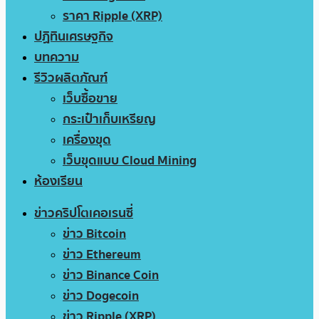
ราคา Ripple (XRP)
ปฏิทินเศรษฐกิจ
บทความ
รีวิวผลิตภัณฑ์
เว็บซื้อขาย
กระเป๋าเก็บเหรียญ
เครื่องขุด
เว็บขุดแบบ Cloud Mining
ห้องเรียน
ข่าวคริปโตเคอเรนซี่
ข่าว Bitcoin
ข่าว Ethereum
ข่าว Binance Coin
ข่าว Dogecoin
ข่าว Ripple (XRP)