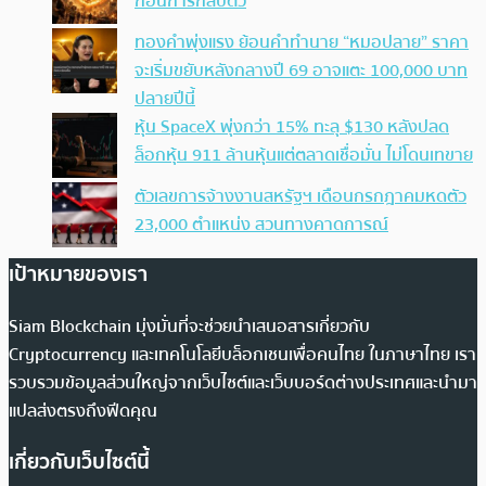
ก่อนการกลับตัว
ทองคำพุ่งแรง ย้อนคำทำนาย “หมอปลาย” ราคา
จะเริ่มขยับหลังกลางปี 69 อาจแตะ 100,000 บาท
ปลายปีนี้
หุ้น SpaceX พุ่งกว่า 15% ทะลุ $130 หลังปลด
ล็อกหุ้น 911 ล้านหุ้นแต่ตลาดเชื่อมั่น ไม่โดนเทขาย
ตัวเลขการจ้างงานสหรัฐฯ เดือนกรกฎาคมหดตัว
23,000 ตำแหน่ง สวนทางคาดการณ์
เป้าหมายของเรา
Siam Blockchain มุ่งมั่นที่จะช่วยนำเสนอสารเกี่ยวกับ
Cryptocurrency และเทคโนโลยีบล็อกเชนเพื่อคนไทย ในภาษาไทย เรา
รวบรวมข้อมูลส่วนใหญ่จากเว็บไซต์และเว็บบอร์ดต่างประเทศและนำมา
แปลส่งตรงถึงฟีดคุณ
เกี่ยวกับเว็บไซต์นี้