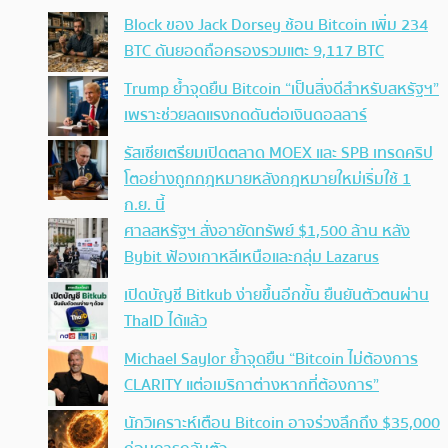
Block ของ Jack Dorsey ช้อน Bitcoin เพิ่ม 234
BTC ดันยอดถือครองรวมแตะ 9,117 BTC
Trump ย้ำจุดยืน Bitcoin “เป็นสิ่งดีสำหรับสหรัฐฯ”
เพราะช่วยลดแรงกดดันต่อเงินดอลลาร์
รัสเซียเตรียมเปิดตลาด MOEX และ SPB เทรดคริป
โตอย่างถูกกฎหมายหลังกฎหมายใหม่เริ่มใช้ 1
ก.ย. นี้
ศาลสหรัฐฯ สั่งอายัดทรัพย์ $1,500 ล้าน หลัง
Bybit ฟ้องเกาหลีเหนือและกลุ่ม Lazarus
เปิดบัญชี Bitkub ง่ายขึ้นอีกขั้น ยืนยันตัวตนผ่าน
ThaID ได้แล้ว
Michael Saylor ย้ำจุดยืน “Bitcoin ไม่ต้องการ
CLARITY แต่อเมริกาต่างหากที่ต้องการ”
นักวิเคราะห์เตือน Bitcoin อาจร่วงลึกถึง $35,000