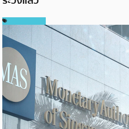
ระวังแล้ว
ข่าวคริปโตเคอเรนซี่