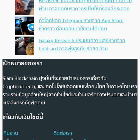
Bernstein เตือนหากกฎหมาย CLARITY Act ไม่
ผ่าน อาจกดดันราคาคริปโตให้ดิ่งลงอีกระลอก
ทั่วโลกช็อก Telegram หายจาก App Store
ชั่วคราว ก่อนกลับมาใช้งานได้ปกติ
Galaxy Research ประเมินความเสียหายจาก
Coldcard อาจพุ่งสูงถึง $130 ล้าน
เป้าหมายของเรา
Siam Blockchain มุ่งมั่นที่จะช่วยนำเสนอสารเกี่ยวกับ
Cryptocurrency และเทคโนโลยีบล็อกเชนเพื่อคนไทย ในภาษาไทย เรา
รวบรวมข้อมูลส่วนใหญ่จากเว็บไซต์และเว็บบอร์ดต่างประเทศและนำมา
แปลส่งตรงถึงฟีดคุณ
เกี่ยวกับเว็บไซต์นี้
ทีมงาน
ติดต่อเรา