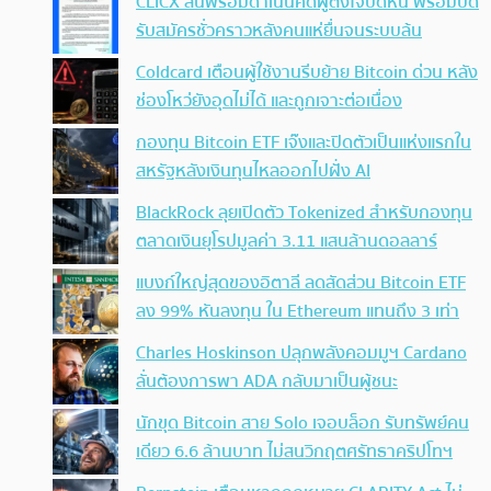
CLICX ลั่นพร้อมดำเนินคดีผู้ตั้งใจบิดหนี้ พร้อมปิด
รับสมัครชั่วคราวหลังคนแห่ยื่นจนระบบล้น
Coldcard เตือนผู้ใช้งานรีบย้าย Bitcoin ด่วน หลัง
ช่องโหว่ยังอุดไม่ได้ และถูกเจาะต่อเนื่อง
กองทุน Bitcoin ETF เจ๊งและปิดตัวเป็นแห่งแรกใน
สหรัฐหลังเงินทุนไหลออกไปฝั่ง AI
BlackRock ลุยเปิดตัว Tokenized สำหรับกองทุน
ตลาดเงินยุโรปมูลค่า 3.11 แสนล้านดอลลาร์
แบงก์ใหญ่สุดของอิตาลี ลดสัดส่วน Bitcoin ETF
ลง 99% หันลงทุน ใน Ethereum แทนถึง 3 เท่า
Charles Hoskinson ปลุกพลังคอมมูฯ Cardano
ลั่นต้องการพา ADA กลับมาเป็นผู้ชนะ
นักขุด Bitcoin สาย Solo เจอบล็อก รับทรัพย์คน
เดียว 6.6 ล้านบาท ไม่สนวิกฤตศรัทธาคริปโทฯ