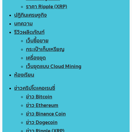
ราคา Ripple (XRP)
ปฏิทินเศรษฐกิจ
บทความ
รีวิวผลิตภัณฑ์
เว็บซื้อขาย
กระเป๋าเก็บเหรียญ
เครื่องขุด
เว็บขุดแบบ Cloud Mining
ห้องเรียน
ข่าวคริปโตเคอเรนซี่
ข่าว Bitcoin
ข่าว Ethereum
ข่าว Binance Coin
ข่าว Dogecoin
ข่าว Ripple (XRP)