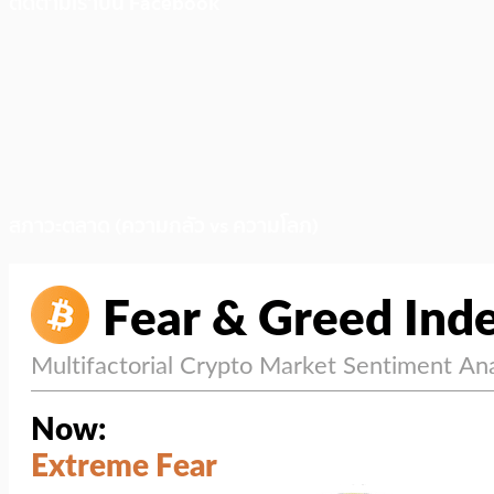
ติดตามเราบน Facebook
สภาวะตลาด (ความกลัว vs ความโลภ)