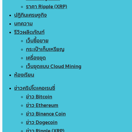
ราคา Ripple (XRP)
ปฏิทินเศรษฐกิจ
บทความ
รีวิวผลิตภัณฑ์
เว็บซื้อขาย
กระเป๋าเก็บเหรียญ
เครื่องขุด
เว็บขุดแบบ Cloud Mining
ห้องเรียน
ข่าวคริปโตเคอเรนซี่
ข่าว Bitcoin
ข่าว Ethereum
ข่าว Binance Coin
ข่าว Dogecoin
ข่าว Ripple (XRP)