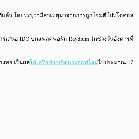
0:00
/
0:00
ปดาห์ที่แล้ว โดยระบุว่ามีสาเหตุมาจากการถูกโจมตีโปรโตคอล
รเสนอ IDO บนแพลตฟอร์ม Raydium ในช่วงวันอังคารที่
ียงพอ เป็นผล
ให้เครือข่ายเกิดการออฟไลน์
ไปประมาณ 17