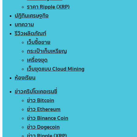
ราคา Ripple (XRP)
ปฏิทินเศรษฐกิจ
บทความ
รีวิวผลิตภัณฑ์
เว็บซื้อขาย
กระเป๋าเก็บเหรียญ
เครื่องขุด
เว็บขุดแบบ Cloud Mining
ห้องเรียน
ข่าวคริปโตเคอเรนซี่
ข่าว Bitcoin
ข่าว Ethereum
ข่าว Binance Coin
ข่าว Dogecoin
ข่าว Ripple (XRP)