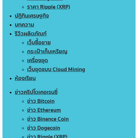
ราคา Ripple (XRP)
ปฏิทินเศรษฐกิจ
บทความ
รีวิวผลิตภัณฑ์
เว็บซื้อขาย
กระเป๋าเก็บเหรียญ
เครื่องขุด
เว็บขุดแบบ Cloud Mining
ห้องเรียน
ข่าวคริปโตเคอเรนซี่
ข่าว Bitcoin
ข่าว Ethereum
ข่าว Binance Coin
ข่าว Dogecoin
ข่าว Ripple (XRP)