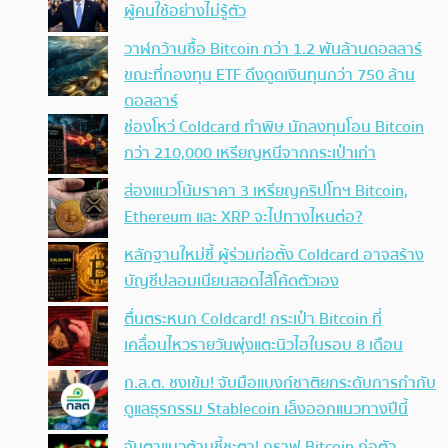
ผู้คนใช้อย่างไม่รู้ตัว
วาฬกว้านซื้อ Bitcoin กว่า 1.2 พันล้านดอลลาร์
ขณะที่กองทุน ETF ดึงดูดเงินทุนกว่า 750 ล้าน
ดอลลาร์
ช่องโหว่ Coldcard ทำพิษ นักลงทุนโอน Bitcoin
กว่า 210,000 เหรียญหนีจากกระเป๋าเก่า
ส่องแนวโน้มราคา 3 เหรียญคริปโทฯ Bitcoin,
Ethereum และ XRP จะไปทางไหนต่อ?
หลักฐานใหม่ชี้ ผู้ร่วมก่อตั้ง Coldcard อาจสร้าง
บัญชีปลอมเนียนสอดไส้โค้ดตัวเอง
ตื่นตระหนก Coldcard! กระเป๋า Bitcoin ที่
เคลื่อนไหวรายวันพุ่งแตะนิวไฮในรอบ 8 เดือน
ก.ล.ต. ชงเข้ม! จับมือแบงก์ชาติยกระดับการกำกับ
ดูแลธุรกรรม Stablecoin เล็งออกแนวทางปีนี้
จับตาแนวต้านชี้ชะตา! กราฟ Bitcoin ก่อตัว