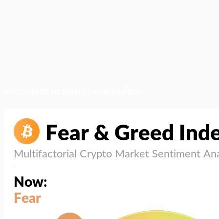
สภาวะตลาด (ความกลัว vs ความโลภ)