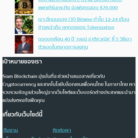
แพทเทิร์นกระทิง จ่อพุ่งทดสอบ $76,000
เจาะลึกมุมมอง CIO Bitwise ทำไม 12-24 เดือน
ข้างหน้าคือ ยุคทองของ Tokenization
ถอดบทเรียน 40 ปี ‘กรณ์ จาติกวณิช’ ชี้ 5 วิธีเอา
ตัวรอดในตลาดการลงทุน
เป้าหมายของเรา
Siam Blockchain มุ่งมั่นที่จะช่วยนำเสนอสารเกี่ยวกับ
Cryptocurrency และเทคโนโลยีบล็อกเชนเพื่อคนไทย ในภาษาไทย เรา
รวบรวมข้อมูลส่วนใหญ่จากเว็บไซต์และเว็บบอร์ดต่างประเทศและนำมา
แปลส่งตรงถึงฟีดคุณ
เกี่ยวกับเว็บไซต์นี้
ทีมงาน
ติดต่อเรา