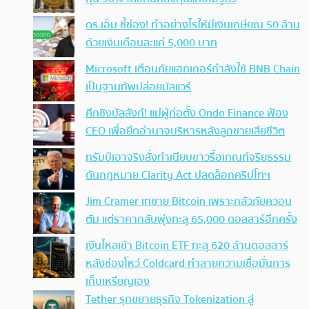
ดร.เอ็ม ชี้ช่อง! ทำอย่างไรให้มีเงินเกษียณ 50 ล้าน
ด้วยเงินเดือนละแค่ 5,000 บาท
Microsoft เตือนภัยแฮกเกอร์กำลังใช้ BNB Chain
เป็นฐานทัพปล่อยมัลแวร์
ศึกชิงบัลลังก์! แม่ผู้ก่อตั้ง Ondo Finance ฟ้อง
CEO เพื่อยึดอำนาจบริหารหลังลูกชายเสียชีวิต
ทรัมป์เอาจริง สั่งทำเนียบขาวรื้อเกณฑ์จริยธรรม
ดันกฎหมาย Clarity Act ปลดล็อกคริปโทฯ
Jim Cramer เทขาย Bitcoin เพราะกลัวภัยควอน
ตัม แต่ราคากลับพุ่งทะลุ 65,000 ดอลลาร์อีกครั้ง
เงินไหลเข้า Bitcoin ETF ทะลุ 620 ล้านดอลลาร์
หลังช่องโหว่ Coldcard ทำลายความเชื่อมั่นการ
เก็บเหรียญเอง
Tether รุกขยายธุรกิจ Tokenization สู่