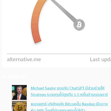
ประเด็นล่าสุด
Michael Saylor ยอมรับ ChatGPT มีส่วนช่วยให้
Strategy ระดมทุนได้สูงถึง 1.5 หมื่นล้านดอลลาร์
แฉกลยุทธ์ บริษัทคลัง Bitcoinใน Nasdaq เจือจาง
หุ้น 98% โดยที่นักลงทุนแทบไม่รู้ตัว