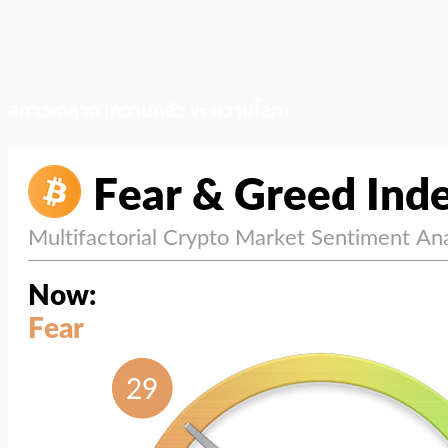
สภาวะตลาด (ความกลัว vs ความโลภ)