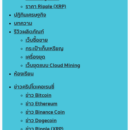
ราคา Ripple (XRP)
ปฏิทินเศรษฐกิจ
บทความ
รีวิวผลิตภัณฑ์
เว็บซื้อขาย
กระเป๋าเก็บเหรียญ
เครื่องขุด
เว็บขุดแบบ Cloud Mining
ห้องเรียน
ข่าวคริปโตเคอเรนซี่
ข่าว Bitcoin
ข่าว Ethereum
ข่าว Binance Coin
ข่าว Dogecoin
ข่าว Ripple (XRP)