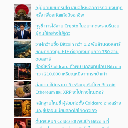
ญี่ปุ่นคุมเข้มคริปโต เสนอให้ชะลอการถอนเงินทุก
ครั้ง เพื่อสกัดแก๊งมิจฉาชีพ
กูรูชี้ การใช้งาน Crypto ในอนาคตจะราบรื่นจน
ผู้คนใช้อย่างไม่รู้ตัว
วาฬกว้านซื้อ Bitcoin กว่า 1.2 พันล้านดอลลาร์
ขณะที่กองทุน ETF ดึงดูดเงินทุนกว่า 750 ล้าน
ดอลลาร์
ช่องโหว่ Coldcard ทำพิษ นักลงทุนโอน Bitcoin
กว่า 210,000 เหรียญหนีจากกระเป๋าเก่า
ส่องแนวโน้มราคา 3 เหรียญคริปโทฯ Bitcoin,
Ethereum และ XRP จะไปทางไหนต่อ?
หลักฐานใหม่ชี้ ผู้ร่วมก่อตั้ง Coldcard อาจสร้าง
บัญชีปลอมเนียนสอดไส้โค้ดตัวเอง
ตื่นตระหนก Coldcard! กระเป๋า Bitcoin ที่