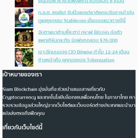
เคลื่อนไหวรายวันพุ่งแตะนิวไฮในรอบ 8 เดือน
ก.ล.ต. ชงเข้ม! จับมือแบงก์ชาติยกระดับการกำกับ
ดูแลธุรกรรม Stablecoin เล็งออกแนวทางปีนี้
จับตาแนวต้านชี้ชะตา! กราฟ Bitcoin ก่อตัว
แพทเทิร์นกระทิง จ่อพุ่งทดสอบ $76,000
เจาะลึกมุมมอง CIO Bitwise ทำไม 12-24 เดือน
ข้างหน้าคือ ยุคทองของ Tokenization
เป้าหมายของเรา
Siam Blockchain มุ่งมั่นที่จะช่วยนำเสนอสารเกี่ยวกับ
Cryptocurrency และเทคโนโลยีบล็อกเชนเพื่อคนไทย ในภาษาไทย เรา
รวบรวมข้อมูลส่วนใหญ่จากเว็บไซต์และเว็บบอร์ดต่างประเทศและนำมา
แปลส่งตรงถึงฟีดคุณ
เกี่ยวกับเว็บไซต์นี้