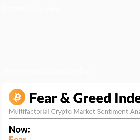
ติดตามเราบน Facebook
สภาวะตลาด (ความกลัว vs ความโลภ)