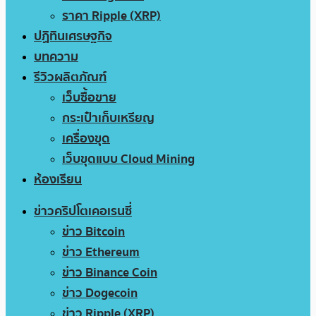
ราคา Ripple (XRP)
ปฏิทินเศรษฐกิจ
บทความ
รีวิวผลิตภัณฑ์
เว็บซื้อขาย
กระเป๋าเก็บเหรียญ
เครื่องขุด
เว็บขุดแบบ Cloud Mining
ห้องเรียน
ข่าวคริปโตเคอเรนซี่
ข่าว Bitcoin
ข่าว Ethereum
ข่าว Binance Coin
ข่าว Dogecoin
ข่าว Ripple (XRP)