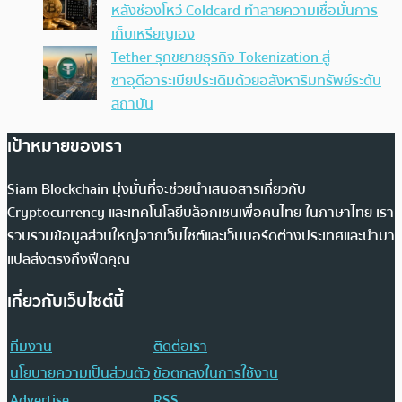
หลังช่องโหว่ Coldcard ทำลายความเชื่อมั่นการ
เก็บเหรียญเอง
Tether รุกขยายธุรกิจ Tokenization สู่
ซาอุดีอาระเบียประเดิมด้วยอสังหาริมทรัพย์ระดับ
สถาบัน
เป้าหมายของเรา
Siam Blockchain มุ่งมั่นที่จะช่วยนำเสนอสารเกี่ยวกับ
Cryptocurrency และเทคโนโลยีบล็อกเชนเพื่อคนไทย ในภาษาไทย เรา
รวบรวมข้อมูลส่วนใหญ่จากเว็บไซต์และเว็บบอร์ดต่างประเทศและนำมา
แปลส่งตรงถึงฟีดคุณ
เกี่ยวกับเว็บไซต์นี้
ทีมงาน
ติดต่อเรา
นโยบายความเป็นส่วนตัว
ข้อตกลงในการใช้งาน
Advertise
RSS