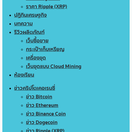
ราคา Ripple (XRP)
ปฏิทินเศรษฐกิจ
บทความ
รีวิวผลิตภัณฑ์
เว็บซื้อขาย
กระเป๋าเก็บเหรียญ
เครื่องขุด
เว็บขุดแบบ Cloud Mining
ห้องเรียน
ข่าวคริปโตเคอเรนซี่
ข่าว Bitcoin
ข่าว Ethereum
ข่าว Binance Coin
ข่าว Dogecoin
ข่าว Ripple (XRP)