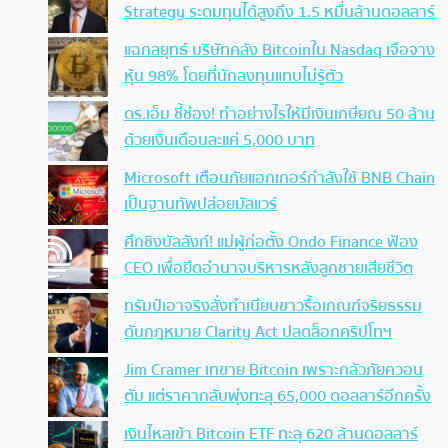
Strategy ระดมทุนได้สูงถึง 1.5 หมื่นล้านดอลลาร์
แฉกลยุทธ์ บริษัทคลัง Bitcoinใน Nasdaq เจือจาง
หุ้น 98% โดยที่นักลงทุนแทบไม่รู้ตัว
ดร.เอ็ม ชี้ช่อง! ทำอย่างไรให้มีเงินเกษียณ 50 ล้าน
ด้วยเงินเดือนละแค่ 5,000 บาท
Microsoft เตือนภัยแฮกเกอร์กำลังใช้ BNB Chain
เป็นฐานทัพปล่อยมัลแวร์
ศึกชิงบัลลังก์! แม่ผู้ก่อตั้ง Ondo Finance ฟ้อง
CEO เพื่อยึดอำนาจบริหารหลังลูกชายเสียชีวิต
ทรัมป์เอาจริง สั่งทำเนียบขาวรื้อเกณฑ์จริยธรรม
ดันกฎหมาย Clarity Act ปลดล็อกคริปโทฯ
Jim Cramer เทขาย Bitcoin เพราะกลัวภัยควอน
ตัม แต่ราคากลับพุ่งทะลุ 65,000 ดอลลาร์อีกครั้ง
เงินไหลเข้า Bitcoin ETF ทะลุ 620 ล้านดอลลาร์