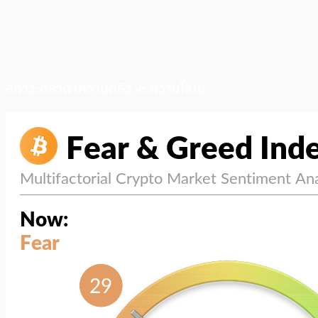
สภาวะตลาด (ความกลัว vs ความโลภ)