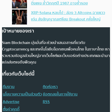
ดิ่งแรง ย้ำวิกฤตปี 1987 อาจซ้ำรอย
XRP-Solana หลบไป : ส่อง 3 Altcoins ฉายแวว
เด่น ส่งสัญญาณเตรียม Breakout ครั้งใหญ่
เป้าหมายของเรา
Siam Blockchain มุ่งมั่นที่จะช่วยนำเสนอสารเกี่ยวกับ
Cryptocurrency และเทคโนโลยีบล็อกเชนเพื่อคนไทย ในภาษาไทย เรา
รวบรวมข้อมูลส่วนใหญ่จากเว็บไซต์และเว็บบอร์ดต่างประเทศและนำมา
แปลส่งตรงถึงฟีดคุณ
เกี่ยวกับเว็บไซต์นี้
ทีมงาน
ติดต่อเรา
นโยบายความเป็นส่วนตัว
ข้อตกลงในการใช้งาน
Advertise
RSS
ตั้งค่าคุกกี้