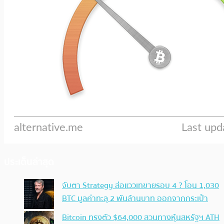
ประเด็นล่าสุด
จับตา Strategy ส่อแววเทขายรอบ 4 ? โอน 1,030
BTC มูลค่าทะลุ 2 พันล้านบาท ออกจากกระเป๋า
Bitcoin ทรงตัว $64,000 สวนทางหุ้นสหรัฐฯ ATH