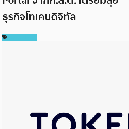
Portal จากก.ล.ต. เตรียมลุย
ธุรกิจโทเคนดิจิทัล
Press Release