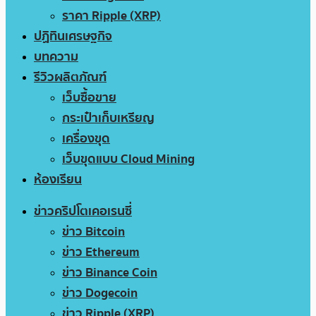
ราคา Ripple (XRP)
ปฏิทินเศรษฐกิจ
บทความ
รีวิวผลิตภัณฑ์
เว็บซื้อขาย
กระเป๋าเก็บเหรียญ
เครื่องขุด
เว็บขุดแบบ Cloud Mining
ห้องเรียน
ข่าวคริปโตเคอเรนซี่
ข่าว Bitcoin
ข่าว Ethereum
ข่าว Binance Coin
ข่าว Dogecoin
ข่าว Ripple (XRP)