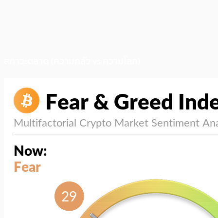
สภาวะตลาด (ความกลัว vs ความโลภ)