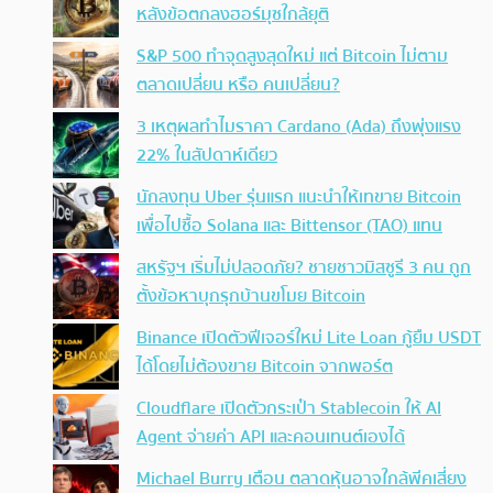
หลังข้อตกลงฮอร์มุซใกล้ยุติ
S&P 500 ทำจุดสูงสุดใหม่ แต่ Bitcoin ไม่ตาม
ตลาดเปลี่ยน หรือ คนเปลี่ยน?
3 เหตุผลทำไมราคา Cardano (Ada) ถึงพุ่งแรง
22% ในสัปดาห์เดียว
นักลงทุน Uber รุ่นแรก แนะนำให้เทขาย Bitcoin
เพื่อไปซื้อ Solana และ Bittensor (TAO) แทน
สหรัฐฯ เริ่มไม่ปลอดภัย? ชายชาวมิสซูรี 3 คน ถูก
ตั้งข้อหาบุกรุกบ้านขโมย Bitcoin
Binance เปิดตัวฟีเจอร์ใหม่ Lite Loan กู้ยืม USDT
ได้โดยไม่ต้องขาย Bitcoin จากพอร์ต
Cloudflare เปิดตัวกระเป๋า Stablecoin ให้ AI
Agent จ่ายค่า API และคอนเทนต์เองได้
Michael Burry เตือน ตลาดหุ้นอาจใกล้พีคเสี่ยง