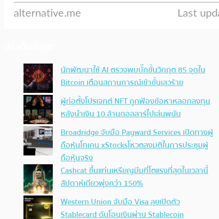
ประเด็นล่าสุด
นักพัฒนาใช้ AI ตรวจพบบั๊กขั้นวิกฤต 85 จุดใน
Bitcoin เตือนสถานการณ์เข้าขั้นเลวร้าย
ผู้ก่อตั้งโปรเจกต์ NFT ถูกฟ้องข้อหาหลอกลงทุน
หลังนำเงิน 10 ล้านดอลลาร์ไปเล่นพนัน
Broadridge จับมือ Payward Services เปิดทางผู้
ถือหุ้นโทเคน xStocksโหวตลงมติในการประชุมผู้
ถือหุ้นจริง
Cashcat ขึ้นแท่นเหรียญมีมที่โตแรงที่สุดในเวลานี้
สัปดาห์เดียวพุ่งกว่า 150%
Western Union จับมือ Visa ลุยเปิดตัว
Stablecard ดันโอนเงินผ่าน Stablecoin