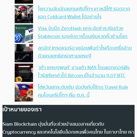
ไขความลับนักลงทุนคริปโทฯ เกาหลีใต้! รอดจาก
แฮก Coldcard Wallet ได้อย่างไร
Visa จับมือ ZeroHash ยกระดับชำระเงินด้วย
Stablecoin รองรับการโอนเงินรวดเร็วข้ามโลก
สุดจัด! เทรดเดอร์อายุน้อยฟันกำไรเกือบครึ่งล้าน
ด้วยกลยุทธ์เทรดตามเศรษฐี
‘เต๋า เศรษฐพงศ์’ งานเข้า NAS โดนแฮกเกอร์ฝัง
ไวรัสเรียกค่าไถ่ Bitcoin เป็นจำนวน 0.07 BTC
ไต้หวันยกระดับเข้ม จ่อบังคับใช้กฏ Travel Rule
คุมโอนคริปโทฯ เริ่ม ต.ค. นี้
เป้าหมายของเรา
Siam Blockchain มุ่งมั่นที่จะช่วยนำเสนอสารเกี่ยวกับ
Cryptocurrency และเทคโนโลยีบล็อกเชนเพื่อคนไทย ในภาษาไทย เรา