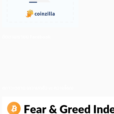
ติดตามเราบน Facebook
สภาวะตลาด (ความกลัว vs ความโลภ)