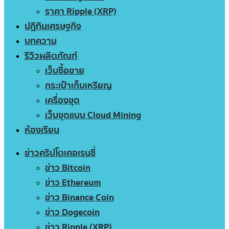
ราคา Ripple (XRP)
ปฏิทินเศรษฐกิจ
บทความ
รีวิวผลิตภัณฑ์
เว็บซื้อขาย
กระเป๋าเก็บเหรียญ
เครื่องขุด
เว็บขุดแบบ Cloud Mining
ห้องเรียน
ข่าวคริปโตเคอเรนซี่
ข่าว Bitcoin
ข่าว Ethereum
ข่าว Binance Coin
ข่าว Dogecoin
ข่าว Ripple (XRP)