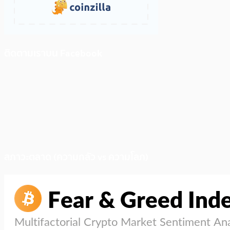
ติดตามเราบน Facebook
สภาวะตลาด (ความกลัว vs ความโลภ)