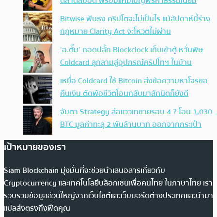
ตลาดสปอต พร้อมแคมเปญฟรีค่าธรรมเนียม
Bitwise ฟันธง คริปโตจะไม่เป็นไร แม้สัปดาห์นี้ร่าง
กฎหมาย Clarity Act จะโหวตไม่ผ่าน
‘อ.ตั๊ม’ ถอดปลั้ก Blockclock เก็บเข้าตู้ หวั่นพิษ
Coldcard ลุกลามสู่อุปกรณ์คริปโทฯ ในบ้าน
เหยื่อ Coldcard ใช้ Bitcoin ส่งข้อความหาโจรขอ
คืนเงิน ตัดพ้อชีวิตโอนกลับมาสักนิดก็ยังดี
จับตา Strategy ส่อแววเทขายรอบ 4 ? โอน 1,030
BTC มูลค่าทะลุ 2 พันล้านบาท ออกจากกระเป๋า
เป้าหมายของเรา
Siam Blockchain มุ่งมั่นที่จะช่วยนำเสนอสารเกี่ยวกับ
Cryptocurrency และเทคโนโลยีบล็อกเชนเพื่อคนไทย ในภาษาไทย เรา
รวบรวมข้อมูลส่วนใหญ่จากเว็บไซต์และเว็บบอร์ดต่างประเทศและนำมา
แปลส่งตรงถึงฟีดคุณ