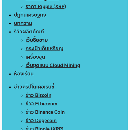
ราคา Ripple (XRP)
ปฏิทินเศรษฐกิจ
บทความ
รีวิวผลิตภัณฑ์
เว็บซื้อขาย
กระเป๋าเก็บเหรียญ
เครื่องขุด
เว็บขุดแบบ Cloud Mining
ห้องเรียน
ข่าวคริปโตเคอเรนซี่
ข่าว Bitcoin
ข่าว Ethereum
ข่าว Binance Coin
ข่าว Dogecoin
ข่าว Ripple (XRP)