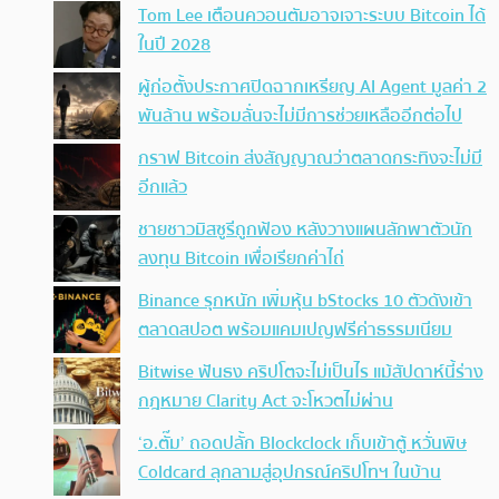
Tom Lee เตือนควอนตัมอาจเจาะระบบ Bitcoin ได้
ในปี 2028
ผู้ก่อตั้งประกาศปิดฉากเหรียญ AI Agent มูลค่า 2
พันล้าน พร้อมลั่นจะไม่มีการช่วยเหลืออีกต่อไป
กราฟ Bitcoin ส่งสัญญาณว่าตลาดกระทิงจะไม่มี
อีกแล้ว
ชายชาวมิสซูรีถูกฟ้อง หลังวางแผนลักพาตัวนัก
ลงทุน Bitcoin เพื่อเรียกค่าไถ่
Binance รุกหนัก เพิ่มหุ้น bStocks 10 ตัวดังเข้า
ตลาดสปอต พร้อมแคมเปญฟรีค่าธรรมเนียม
Bitwise ฟันธง คริปโตจะไม่เป็นไร แม้สัปดาห์นี้ร่าง
กฎหมาย Clarity Act จะโหวตไม่ผ่าน
‘อ.ตั๊ม’ ถอดปลั้ก Blockclock เก็บเข้าตู้ หวั่นพิษ
Coldcard ลุกลามสู่อุปกรณ์คริปโทฯ ในบ้าน