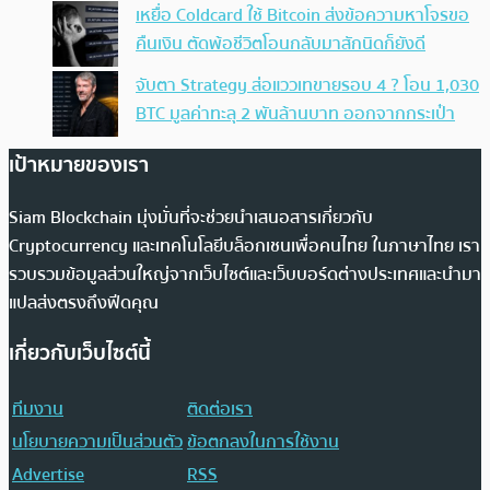
เหยื่อ Coldcard ใช้ Bitcoin ส่งข้อความหาโจรขอ
คืนเงิน ตัดพ้อชีวิตโอนกลับมาสักนิดก็ยังดี
จับตา Strategy ส่อแววเทขายรอบ 4 ? โอน 1,030
BTC มูลค่าทะลุ 2 พันล้านบาท ออกจากกระเป๋า
เป้าหมายของเรา
Siam Blockchain มุ่งมั่นที่จะช่วยนำเสนอสารเกี่ยวกับ
Cryptocurrency และเทคโนโลยีบล็อกเชนเพื่อคนไทย ในภาษาไทย เรา
รวบรวมข้อมูลส่วนใหญ่จากเว็บไซต์และเว็บบอร์ดต่างประเทศและนำมา
แปลส่งตรงถึงฟีดคุณ
เกี่ยวกับเว็บไซต์นี้
ทีมงาน
ติดต่อเรา
นโยบายความเป็นส่วนตัว
ข้อตกลงในการใช้งาน
Advertise
RSS