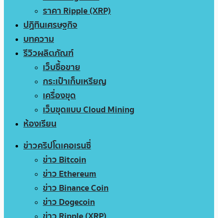
ราคา Ripple (XRP)
ปฏิทินเศรษฐกิจ
บทความ
รีวิวผลิตภัณฑ์
เว็บซื้อขาย
กระเป๋าเก็บเหรียญ
เครื่องขุด
เว็บขุดแบบ Cloud Mining
ห้องเรียน
ข่าวคริปโตเคอเรนซี่
ข่าว Bitcoin
ข่าว Ethereum
ข่าว Binance Coin
ข่าว Dogecoin
ข่าว Ripple (XRP)