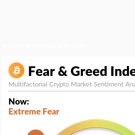
สภาวะตลาด (ความกลัว vs ความโลภ)