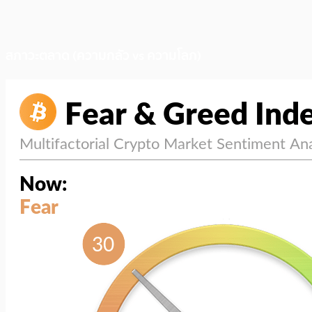
สภาวะตลาด (ความกลัว vs ความโลภ)