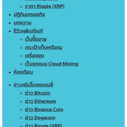
ราคา Ripple (XRP)
ปฏิทินเศรษฐกิจ
บทความ
รีวิวผลิตภัณฑ์
เว็บซื้อขาย
กระเป๋าเก็บเหรียญ
เครื่องขุด
เว็บขุดแบบ Cloud Mining
ห้องเรียน
ข่าวคริปโตเคอเรนซี่
ข่าว Bitcoin
ข่าว Ethereum
ข่าว Binance Coin
ข่าว Dogecoin
ข่าว Ripple (XRP)