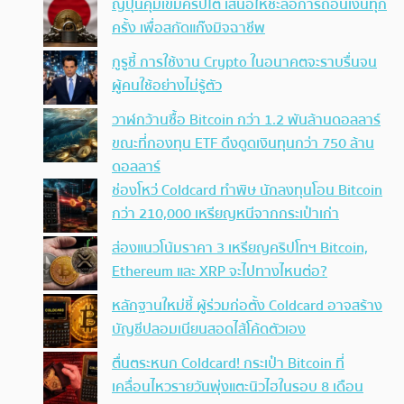
ญี่ปุ่นคุมเข้มคริปโต เสนอให้ชะลอการถอนเงินทุก
ครั้ง เพื่อสกัดแก๊งมิจฉาชีพ
กูรูชี้ การใช้งาน Crypto ในอนาคตจะราบรื่นจน
ผู้คนใช้อย่างไม่รู้ตัว
วาฬกว้านซื้อ Bitcoin กว่า 1.2 พันล้านดอลลาร์
ขณะที่กองทุน ETF ดึงดูดเงินทุนกว่า 750 ล้าน
ดอลลาร์
ช่องโหว่ Coldcard ทำพิษ นักลงทุนโอน Bitcoin
กว่า 210,000 เหรียญหนีจากกระเป๋าเก่า
ส่องแนวโน้มราคา 3 เหรียญคริปโทฯ Bitcoin,
Ethereum และ XRP จะไปทางไหนต่อ?
หลักฐานใหม่ชี้ ผู้ร่วมก่อตั้ง Coldcard อาจสร้าง
บัญชีปลอมเนียนสอดไส้โค้ดตัวเอง
ตื่นตระหนก Coldcard! กระเป๋า Bitcoin ที่
เคลื่อนไหวรายวันพุ่งแตะนิวไฮในรอบ 8 เดือน