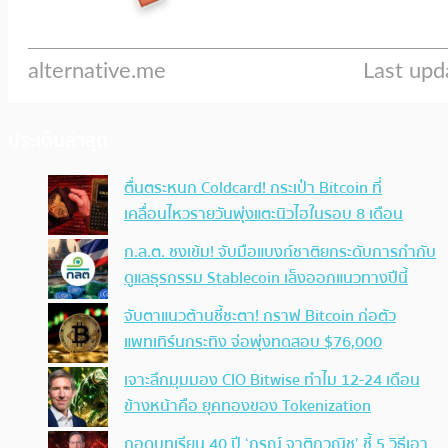
ประเด็นล่าสุด
ตื่นตระหนก Coldcard! กระเป๋า Bitcoin ที่
เคลื่อนไหวรายวันพุ่งแตะนิวไฮในรอบ 8 เดือน
ก.ล.ต. ชงเข้ม! จับมือแบงก์ชาติยกระดับการกำกับ
ดูแลธุรกรรม Stablecoin เล็งออกแนวทางปีนี้
จับตาแนวต้านชี้ชะตา! กราฟ Bitcoin ก่อตัว
แพทเทิร์นกระทิง จ่อพุ่งทดสอบ $76,000
เจาะลึกมุมมอง CIO Bitwise ทำไม 12-24 เดือน
ข้างหน้าคือ ยุคทองของ Tokenization
ถอดบทเรียน 40 ปี ‘กรณ์ จาติกวณิช’ ชี้ 5 วิธีเอา