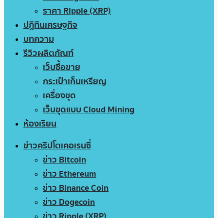
ราคา Ripple (XRP)
ปฏิทินเศรษฐกิจ
บทความ
รีวิวผลิตภัณฑ์
เว็บซื้อขาย
กระเป๋าเก็บเหรียญ
เครื่องขุด
เว็บขุดแบบ Cloud Mining
ห้องเรียน
ข่าวคริปโตเคอเรนซี่
ข่าว Bitcoin
ข่าว Ethereum
ข่าว Binance Coin
ข่าว Dogecoin
ข่าว Ripple (XRP)