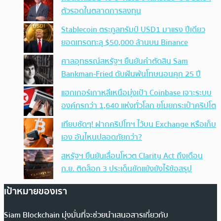
ตัวรอดในตลาดการลงทุน
Stablecoin ตระกูลทรัมป์ USD1 มาแรง ปีเดียว
ยอดเทรดทะลุ $50,000 ล้านบน Binance
ศาลอุทธรณ์สหรัฐฯ ยืนยันคำตัดสิน Sam
Bankman-Fried ดับฝันพ้นโทษนอนคุก 25 ปี
แฮกเกอร์เกาหลีเหนือมุ่งเป้า Coinbase เจาะระบบ
องค์กรกว่า 1,640 แห่งทั่วโลก ขโมยกระเป๋าคริปโต
เทียบชัดๆ! ฝากคริปโทฯ ไว้บน Exchange หรือเก็บ
เอง อันไหนปลอดภัยกว่า?
สหรัฐฯ ยืนยันเลื่อนโหวต Clarity Act ถึงเดือน
ก.ย. ติดล็อก 3 ประเด็นขัดแย้งยังไร้ข้อสรุป
เป้าหมายของเรา
Siam Blockchain มุ่งมั่นที่จะช่วยนำเสนอสารเกี่ยวกับ