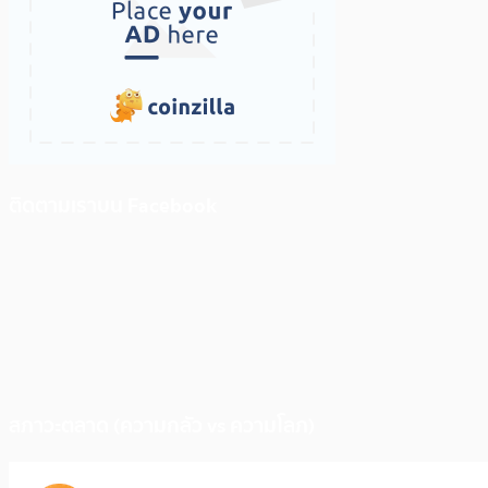
ติดตามเราบน Facebook
สภาวะตลาด (ความกลัว vs ความโลภ)