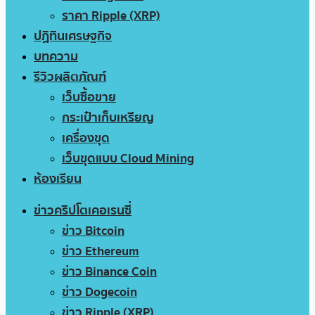
ราคา Ripple (XRP)
ปฏิทินเศรษฐกิจ
บทความ
รีวิวผลิตภัณฑ์
เว็บซื้อขาย
กระเป๋าเก็บเหรียญ
เครื่องขุด
เว็บขุดแบบ Cloud Mining
ห้องเรียน
ข่าวคริปโตเคอเรนซี่
ข่าว Bitcoin
ข่าว Ethereum
ข่าว Binance Coin
ข่าว Dogecoin
ข่าว Ripple (XRP)