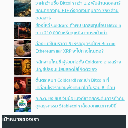
วาฬกว้านซื้อ Bitcoin กว่า 1.2 พันล้านดอลลาร์
ขณะที่กองทุน ETF ดึงดูดเงินทุนกว่า 750 ล้าน
ดอลลาร์
ช่องโหว่ Coldcard ทำพิษ นักลงทุนโอน Bitcoin
กว่า 210,000 เหรียญหนีจากกระเป๋าเก่า
ส่องแนวโน้มราคา 3 เหรียญคริปโทฯ Bitcoin,
Ethereum และ XRP จะไปทางไหนต่อ?
หลักฐานใหม่ชี้ ผู้ร่วมก่อตั้ง Coldcard อาจสร้าง
บัญชีปลอมเนียนสอดไส้โค้ดตัวเอง
ตื่นตระหนก Coldcard! กระเป๋า Bitcoin ที่
เคลื่อนไหวรายวันพุ่งแตะนิวไฮในรอบ 8 เดือน
ก.ล.ต. ชงเข้ม! จับมือแบงก์ชาติยกระดับการกำกับ
ดูแลธุรกรรม Stablecoin เล็งออกแนวทางปีนี้
เป้าหมายของเรา