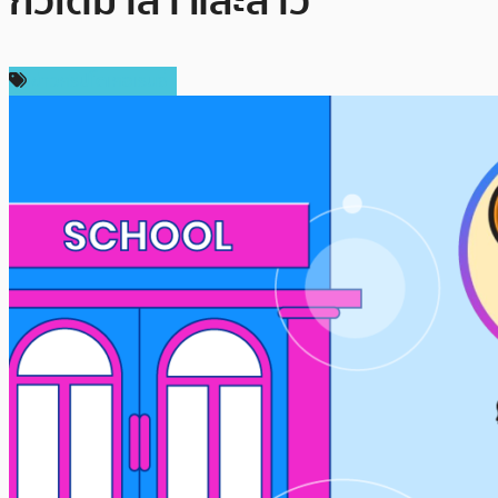
กัวเตมาลา และลาว
ข่าวคริปโตเคอเรนซี่