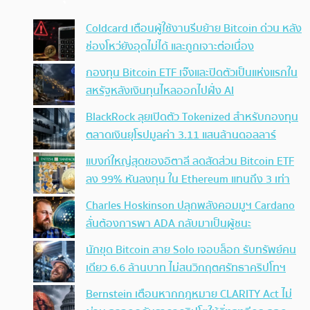
Coldcard เตือนผู้ใช้งานรีบย้าย Bitcoin ด่วน หลัง
ช่องโหว่ยังอุดไม่ได้ และถูกเจาะต่อเนื่อง
กองทุน Bitcoin ETF เจ๊งและปิดตัวเป็นแห่งแรกใน
สหรัฐหลังเงินทุนไหลออกไปฝั่ง AI
BlackRock ลุยเปิดตัว Tokenized สำหรับกองทุน
ตลาดเงินยุโรปมูลค่า 3.11 แสนล้านดอลลาร์
แบงก์ใหญ่สุดของอิตาลี ลดสัดส่วน Bitcoin ETF
ลง 99% หันลงทุน ใน Ethereum แทนถึง 3 เท่า
Charles Hoskinson ปลุกพลังคอมมูฯ Cardano
ลั่นต้องการพา ADA กลับมาเป็นผู้ชนะ
นักขุด Bitcoin สาย Solo เจอบล็อก รับทรัพย์คน
เดียว 6.6 ล้านบาท ไม่สนวิกฤตศรัทธาคริปโทฯ
Bernstein เตือนหากกฎหมาย CLARITY Act ไม่