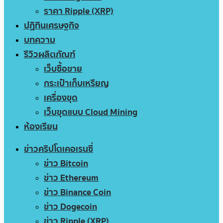
ราคา Ripple (XRP)
ปฏิทินเศรษฐกิจ
บทความ
รีวิวผลิตภัณฑ์
เว็บซื้อขาย
กระเป๋าเก็บเหรียญ
เครื่องขุด
เว็บขุดแบบ Cloud Mining
ห้องเรียน
ข่าวคริปโตเคอเรนซี่
ข่าว Bitcoin
ข่าว Ethereum
ข่าว Binance Coin
ข่าว Dogecoin
ข่าว Ripple (XRP)