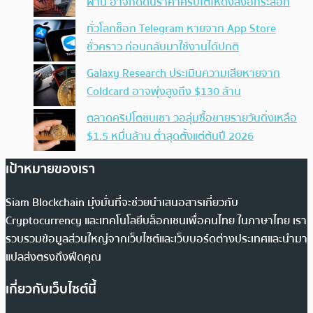
ผ่าน อาจกดดันราคาคริปโตให้ดิ่งลงอีกระลอก
ทั่วโลกช็อก Telegram หายจาก App Store
ชั่วคราว ก่อนกลับมาใช้งานได้ปกติ
Galaxy Research ประเมินความเสียหายจาก
Coldcard อาจพุ่งสูงถึง $130 ล้าน
ตลาดคริปโตซบเซา วอลุ่มซื้อขายรายวันดิ่งเหลือ
$1.5 หมื่นล้าน ต่ำสุดตั้งแต่ต้นปี 2026
เป้าหมายของเรา
Siam Blockchain มุ่งมั่นที่จะช่วยนำเสนอสารเกี่ยวกับ
Cryptocurrency และเทคโนโลยีบล็อกเชนเพื่อคนไทย ในภาษาไทย เรา
รวบรวมข้อมูลส่วนใหญ่จากเว็บไซต์และเว็บบอร์ดต่างประเทศและนำมา
แปลส่งตรงถึงฟีดคุณ
เกี่ยวกับเว็บไซต์นี้