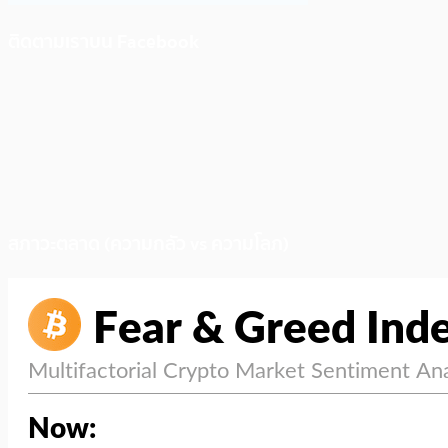
ติดตามเราบน Facebook
สภาวะตลาด (ความกลัว vs ความโลภ)