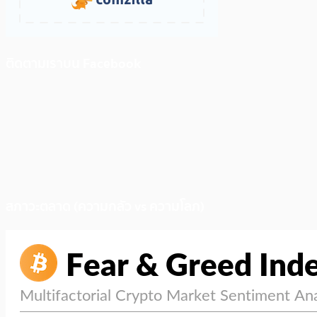
ติดตามเราบน Facebook
สภาวะตลาด (ความกลัว vs ความโลภ)