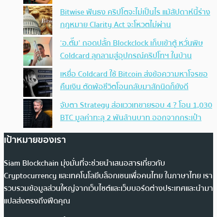
Bitwise ฟันธง คริปโตจะไม่เป็นไร แม้สัปดาห์นี้ร่าง
กฎหมาย Clarity Act จะโหวตไม่ผ่าน
‘อ.ตั๊ม’ ถอดปลั้ก Blockclock เก็บเข้าตู้ หวั่นพิษ
Coldcard ลุกลามสู่อุปกรณ์คริปโทฯ ในบ้าน
เหยื่อ Coldcard ใช้ Bitcoin ส่งข้อความหาโจรขอ
คืนเงิน ตัดพ้อชีวิตโอนกลับมาสักนิดก็ยังดี
จับตา Strategy ส่อแววเทขายรอบ 4 ? โอน 1,030
BTC มูลค่าทะลุ 2 พันล้านบาท ออกจากกระเป๋า
เป้าหมายของเรา
Siam Blockchain มุ่งมั่นที่จะช่วยนำเสนอสารเกี่ยวกับ
Cryptocurrency และเทคโนโลยีบล็อกเชนเพื่อคนไทย ในภาษาไทย เรา
รวบรวมข้อมูลส่วนใหญ่จากเว็บไซต์และเว็บบอร์ดต่างประเทศและนำมา
แปลส่งตรงถึงฟีดคุณ