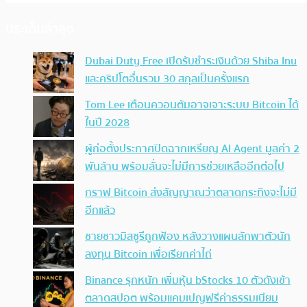
ประเด็นล่าสุด
Dubai Duty Free เปิดรับชำระเงินด้วย Shiba Inu
และคริปโตอื่นรวม 30 สกุลเป็นครั้งแรก
Tom Lee เตือนควอนตัมอาจเจาะระบบ Bitcoin ได้
ในปี 2028
ผู้ก่อตั้งประกาศปิดฉากเหรียญ AI Agent มูลค่า 2
พันล้าน พร้อมลั่นจะไม่มีการช่วยเหลืออีกต่อไป
กราฟ Bitcoin ส่งสัญญาณว่าตลาดกระทิงจะไม่มี
อีกแล้ว
ชายชาวมิสซูรีถูกฟ้อง หลังวางแผนลักพาตัวนัก
ลงทุน Bitcoin เพื่อเรียกค่าไถ่
Binance รุกหนัก เพิ่มหุ้น bStocks 10 ตัวดังเข้า
ตลาดสปอต พร้อมแคมเปญฟรีค่าธรรมเนียม