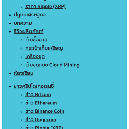
ราคา Ripple (XRP)
ปฏิทินเศรษฐกิจ
บทความ
รีวิวผลิตภัณฑ์
เว็บซื้อขาย
กระเป๋าเก็บเหรียญ
เครื่องขุด
เว็บขุดแบบ Cloud Mining
ห้องเรียน
ข่าวคริปโตเคอเรนซี่
ข่าว Bitcoin
ข่าว Ethereum
ข่าว Binance Coin
ข่าว Dogecoin
ข่าว Ripple (XRP)