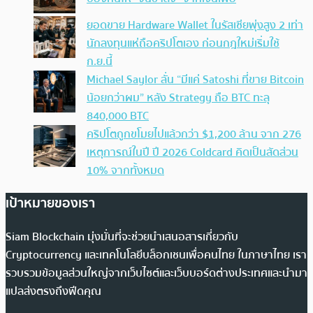
ยอดขาย Hardware Wallet ในรัสเซียพุ่งสูง 2 เท่า
นักลงทุนแห่ถือคริปโตเอง ก่อนกฎใหม่เริ่มใช้
ก.ย.นี้
Michael Saylor ลั่น “มีแค่ Satoshi ที่ขาย Bitcoin
น้อยกว่าผม” หลัง Strategy ถือ BTC ทะลุ
840,000 BTC
คริปโตถูกขโมยไปแล้วกว่า $1,200 ล้าน จาก 276
เหตุการณ์ในปี ปี 2026 Coldcard คิดเป็นสัดส่วน
10% จากทั้งหมด
เป้าหมายของเรา
Siam Blockchain มุ่งมั่นที่จะช่วยนำเสนอสารเกี่ยวกับ
Cryptocurrency และเทคโนโลยีบล็อกเชนเพื่อคนไทย ในภาษาไทย เรา
รวบรวมข้อมูลส่วนใหญ่จากเว็บไซต์และเว็บบอร์ดต่างประเทศและนำมา
แปลส่งตรงถึงฟีดคุณ