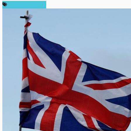
กฎหมายและรัฐบาล