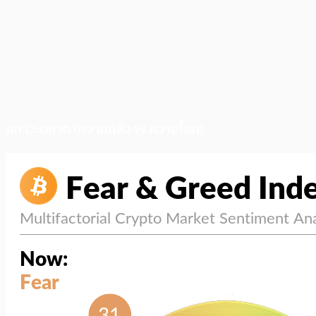
สภาวะตลาด (ความกลัว vs ความโลภ)