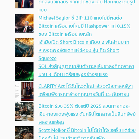
ตกลงนิวเคลียร์ หากเปิดช่องแคบ Hormuz เต็มรูป
แบบ
Michael Saylor ชี้ BIP-110 แทบไม่มีผลต่อ
Bitcoin เครือข่ายใหม่มี Hashpower แค่ 0.15%
ของ Bitcoin เครือข่ายหลัก
เจ้ามือเปิด Short Bitcoin เกือบ 2 พันล้านบาท
ห่างจุดพอร์ตแตกแค่ $400 ลุ้นเกิด Short
Squeeze
SOL ส่งสัญญาณกลับตัว ทะลุเส้นขาลงที่กดราคา
นาน 3 เดือน เตรียมพุ่งอย่างรุนแรง
CLARITY Act ได้วันโหวตใหม่แล้ว วุฒิสภาสหรัฐฯ
เตรียมพิจารณาร่างกฎหมายวันที่ 15 กันยายน
Bitcoin ร่วง 35% ตั้งแต่ปี 2025 สวนทางทอง-
เงิน-ทองแดงพุ่งแรง ดันคริปโตกลายเป็นสินทรัพย์
ผลงานแย่สุด
Scott Melker ชี้ Bitcoin ไม่ได้ทำให้รวยเร็ว แต่ช่วย
ป้องกันให้ “จนช้าลง” จากเงินเฟ้อ