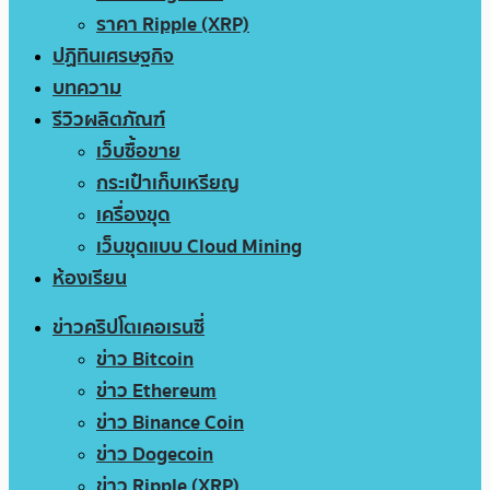
ราคา Ripple (XRP)
ปฏิทินเศรษฐกิจ
บทความ
รีวิวผลิตภัณฑ์
เว็บซื้อขาย
กระเป๋าเก็บเหรียญ
เครื่องขุด
เว็บขุดแบบ Cloud Mining
ห้องเรียน
ข่าวคริปโตเคอเรนซี่
ข่าว Bitcoin
ข่าว Ethereum
ข่าว Binance Coin
ข่าว Dogecoin
ข่าว Ripple (XRP)