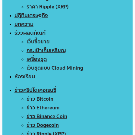
ราคา Ripple (XRP)
ปฏิทินเศรษฐกิจ
บทความ
รีวิวผลิตภัณฑ์
เว็บซื้อขาย
กระเป๋าเก็บเหรียญ
เครื่องขุด
เว็บขุดแบบ Cloud Mining
ห้องเรียน
ข่าวคริปโตเคอเรนซี่
ข่าว Bitcoin
ข่าว Ethereum
ข่าว Binance Coin
ข่าว Dogecoin
ข่าว Ripple (XRP)