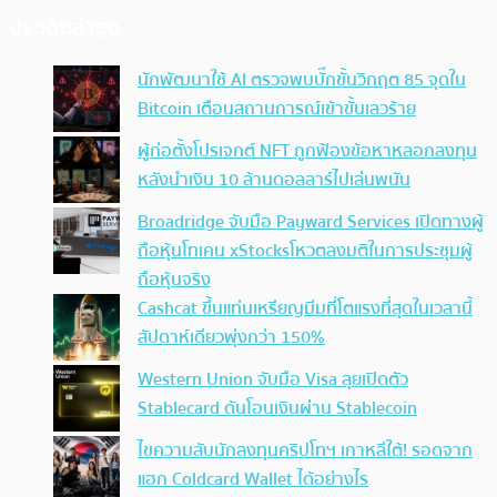
ประเด็นล่าสุด
นักพัฒนาใช้ AI ตรวจพบบั๊กขั้นวิกฤต 85 จุดใน
Bitcoin เตือนสถานการณ์เข้าขั้นเลวร้าย
ผู้ก่อตั้งโปรเจกต์ NFT ถูกฟ้องข้อหาหลอกลงทุน
หลังนำเงิน 10 ล้านดอลลาร์ไปเล่นพนัน
Broadridge จับมือ Payward Services เปิดทางผู้
ถือหุ้นโทเคน xStocksโหวตลงมติในการประชุมผู้
ถือหุ้นจริง
Cashcat ขึ้นแท่นเหรียญมีมที่โตแรงที่สุดในเวลานี้
สัปดาห์เดียวพุ่งกว่า 150%
Western Union จับมือ Visa ลุยเปิดตัว
Stablecard ดันโอนเงินผ่าน Stablecoin
ไขความลับนักลงทุนคริปโทฯ เกาหลีใต้! รอดจาก
แฮก Coldcard Wallet ได้อย่างไร