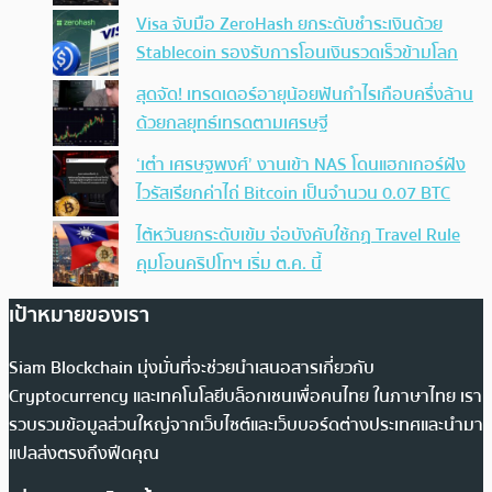
Visa จับมือ ZeroHash ยกระดับชำระเงินด้วย
Stablecoin รองรับการโอนเงินรวดเร็วข้ามโลก
สุดจัด! เทรดเดอร์อายุน้อยฟันกำไรเกือบครึ่งล้าน
ด้วยกลยุทธ์เทรดตามเศรษฐี
‘เต๋า เศรษฐพงศ์’ งานเข้า NAS โดนแฮกเกอร์ฝัง
ไวรัสเรียกค่าไถ่ Bitcoin เป็นจำนวน 0.07 BTC
ไต้หวันยกระดับเข้ม จ่อบังคับใช้กฏ Travel Rule
คุมโอนคริปโทฯ เริ่ม ต.ค. นี้
เป้าหมายของเรา
Siam Blockchain มุ่งมั่นที่จะช่วยนำเสนอสารเกี่ยวกับ
Cryptocurrency และเทคโนโลยีบล็อกเชนเพื่อคนไทย ในภาษาไทย เรา
รวบรวมข้อมูลส่วนใหญ่จากเว็บไซต์และเว็บบอร์ดต่างประเทศและนำมา
แปลส่งตรงถึงฟีดคุณ