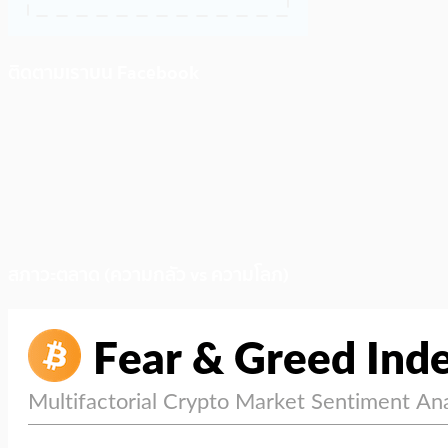
ติดตามเราบน Facebook
สภาวะตลาด (ความกลัว vs ความโลภ)