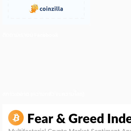
ติดตามเราบน Facebook
สภาวะตลาด (ความกลัว vs ความโลภ)