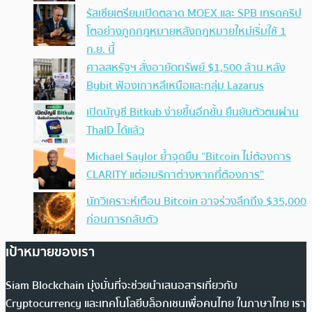
รัสเซียเตรียมเปิดตลาด MOEX และ SPB เทรดคริป
โตอย่างถูกกฎหมายหลังกฎหมายใหม่เริ่มใช้ 1
ก.ย. นี้
ศาลสหรัฐฯ สั่งอายัดทรัพย์ $1,500 ล้าน หลัง
Bybit ฟ้องเกาหลีเหนือและกลุ่ม Lazarus
เปิดบัญชี Bitkub ง่ายขึ้นอีกขั้น ยืนยันตัวตนผ่าน
ThaID ได้แล้ว
Michael Saylor ย้ำจุดยืน “Bitcoin ไม่ต้องการ
CLARITY แต่อเมริกาต่างหากที่ต้องการ”
นักวิเคราะห์เตือน Bitcoin อาจร่วงลึกถึง $35,000
ก่อนการกลับตัว
เป้าหมายของเรา
Siam Blockchain มุ่งมั่นที่จะช่วยนำเสนอสารเกี่ยวกับ
Cryptocurrency และเทคโนโลยีบล็อกเชนเพื่อคนไทย ในภาษาไทย เรา