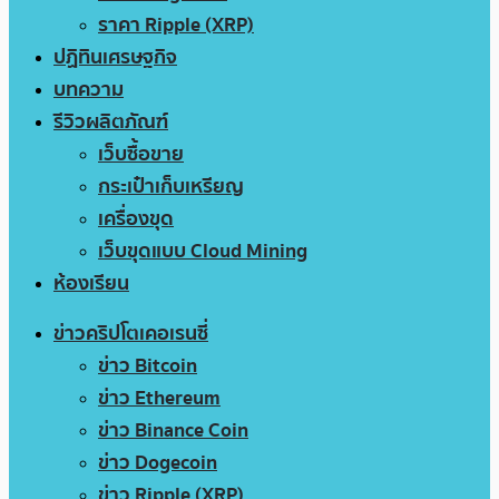
ราคา Ripple (XRP)
ปฏิทินเศรษฐกิจ
บทความ
รีวิวผลิตภัณฑ์
เว็บซื้อขาย
กระเป๋าเก็บเหรียญ
เครื่องขุด
เว็บขุดแบบ Cloud Mining
ห้องเรียน
ข่าวคริปโตเคอเรนซี่
ข่าว Bitcoin
ข่าว Ethereum
ข่าว Binance Coin
ข่าว Dogecoin
ข่าว Ripple (XRP)