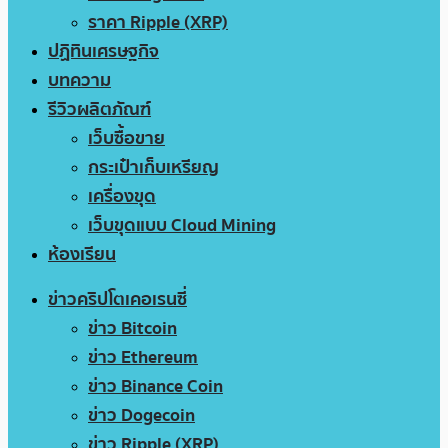
ราคา Ripple (XRP)
ปฏิทินเศรษฐกิจ
บทความ
รีวิวผลิตภัณฑ์
เว็บซื้อขาย
กระเป๋าเก็บเหรียญ
เครื่องขุด
เว็บขุดแบบ Cloud Mining
ห้องเรียน
ข่าวคริปโตเคอเรนซี่
ข่าว Bitcoin
ข่าว Ethereum
ข่าว Binance Coin
ข่าว Dogecoin
ข่าว Ripple (XRP)