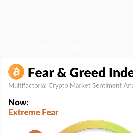
สภาวะตลาด (ความกลัว vs ความโลภ)