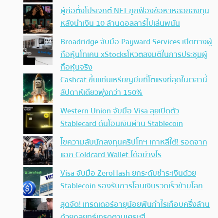
ผู้ก่อตั้งโปรเจกต์ NFT ถูกฟ้องข้อหาหลอกลงทุน
หลังนำเงิน 10 ล้านดอลลาร์ไปเล่นพนัน
Broadridge จับมือ Payward Services เปิดทางผู้
ถือหุ้นโทเคน xStocksโหวตลงมติในการประชุมผู้
ถือหุ้นจริง
Cashcat ขึ้นแท่นเหรียญมีมที่โตแรงที่สุดในเวลานี้
สัปดาห์เดียวพุ่งกว่า 150%
Western Union จับมือ Visa ลุยเปิดตัว
Stablecard ดันโอนเงินผ่าน Stablecoin
ไขความลับนักลงทุนคริปโทฯ เกาหลีใต้! รอดจาก
แฮก Coldcard Wallet ได้อย่างไร
Visa จับมือ ZeroHash ยกระดับชำระเงินด้วย
Stablecoin รองรับการโอนเงินรวดเร็วข้ามโลก
สุดจัด! เทรดเดอร์อายุน้อยฟันกำไรเกือบครึ่งล้าน
ด้วยกลยุทธ์เทรดตามเศรษฐี