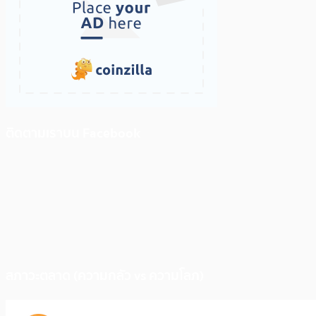
ติดตามเราบน Facebook
สภาวะตลาด (ความกลัว vs ความโลภ)