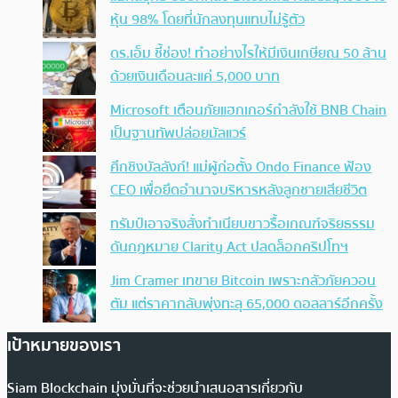
หุ้น 98% โดยที่นักลงทุนแทบไม่รู้ตัว
ดร.เอ็ม ชี้ช่อง! ทำอย่างไรให้มีเงินเกษียณ 50 ล้าน
ด้วยเงินเดือนละแค่ 5,000 บาท
Microsoft เตือนภัยแฮกเกอร์กำลังใช้ BNB Chain
เป็นฐานทัพปล่อยมัลแวร์
ศึกชิงบัลลังก์! แม่ผู้ก่อตั้ง Ondo Finance ฟ้อง
CEO เพื่อยึดอำนาจบริหารหลังลูกชายเสียชีวิต
ทรัมป์เอาจริง สั่งทำเนียบขาวรื้อเกณฑ์จริยธรรม
ดันกฎหมาย Clarity Act ปลดล็อกคริปโทฯ
Jim Cramer เทขาย Bitcoin เพราะกลัวภัยควอน
ตัม แต่ราคากลับพุ่งทะลุ 65,000 ดอลลาร์อีกครั้ง
เป้าหมายของเรา
Siam Blockchain มุ่งมั่นที่จะช่วยนำเสนอสารเกี่ยวกับ