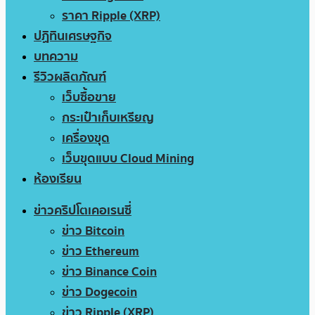
ราคา Ripple (XRP)
ปฏิทินเศรษฐกิจ
บทความ
รีวิวผลิตภัณฑ์
เว็บซื้อขาย
กระเป๋าเก็บเหรียญ
เครื่องขุด
เว็บขุดแบบ Cloud Mining
ห้องเรียน
ข่าวคริปโตเคอเรนซี่
ข่าว Bitcoin
ข่าว Ethereum
ข่าว Binance Coin
ข่าว Dogecoin
ข่าว Ripple (XRP)