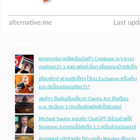
ประเด็นล่าสุด
แฮกเกอร์เกาหลีเหนือมุ่งเป้า Coinbase เจาะระบบ
องค์กรกว่า 1,640 แห่งทั่วโลก ขโมยกระเป๋าคริปโต
เทียบชัดๆ! ฝากคริปโทฯ ไว้บน Exchange หรือเก็บ
เอง อันไหนปลอดภัยกว่า?
สหรัฐฯ ยืนยันเลื่อนโหวต Clarity Act ถึงเดือน
ก.ย. ติดล็อก 3 ประเด็นขัดแย้งยังไร้ข้อสรุป
Michael Saylor ยอมรับ ChatGPT มีส่วนช่วยให้
Strategy ระดมทุนได้สูงถึง 1.5 หมื่นล้านดอลลาร์
แฉกลยุทธ์ บริษัทคลัง Bitcoinใน Nasdaq เจือจาง